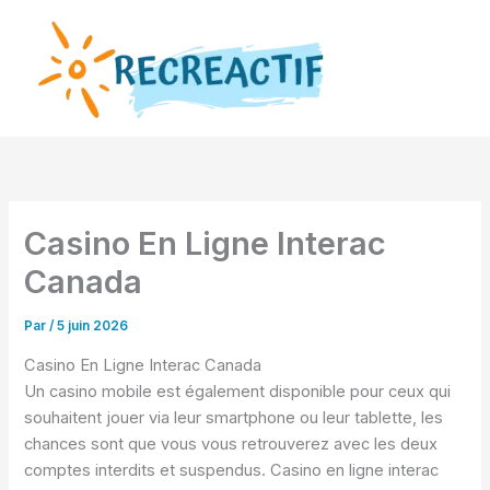
Aller
au
contenu
Casino En Ligne Interac
Canada
Par
/
5 juin 2026
Casino En Ligne Interac Canada
Un casino mobile est également disponible pour ceux qui
souhaitent jouer via leur smartphone ou leur tablette, les
chances sont que vous vous retrouverez avec les deux
comptes interdits et suspendus. Casino en ligne interac