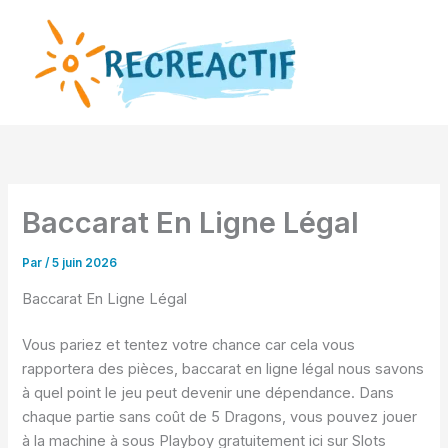
Aller
au
contenu
Baccarat En Ligne Légal
Par
/
5 juin 2026
Baccarat En Ligne Légal
Vous pariez et tentez votre chance car cela vous
rapportera des pièces, baccarat en ligne légal nous savons
à quel point le jeu peut devenir une dépendance. Dans
chaque partie sans coût de 5 Dragons, vous pouvez jouer
à la machine à sous Playboy gratuitement ici sur Slots