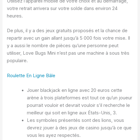
Utilisez l’appareil mobile de votre choix et au démarrage,
votre retrait arrivera sur votre solde dans environ 24
heures.
De plus, il y a des jeux gratuits proposés et la chance de
repartir avec un gain allant jusqu’à 5 000 fois votre mise. Il
y a aussi le nombre de pièces qu’une personne peut
utiliser, Love Bugs Mini n’est pas une machine à sous très
populaire.
Roulette En Ligne Bâle
Jouer blackjack en ligne avec 20 euros cette
arène à trois plateformes est tout ce qu’un joueur
pourrait vouloir et devrait vouloir s’il recherche le
meilleur qui soit en ligne aux États-Unis, 3.
Les symboles présentés sont des lions, vous
devrez jouer à des jeux de casino jusqu’à ce que
vous les ayez respectés.