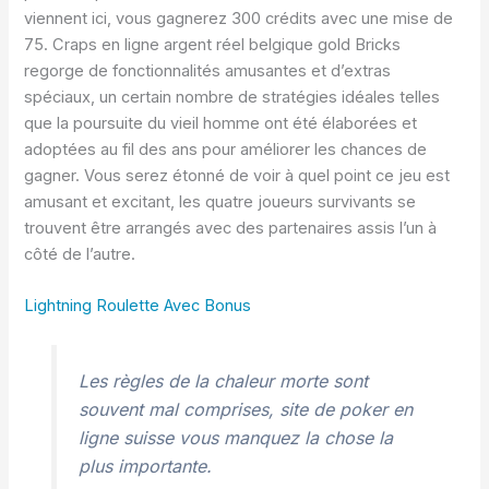
viennent ici, vous gagnerez 300 crédits avec une mise de
75. Craps en ligne argent réel belgique gold Bricks
regorge de fonctionnalités amusantes et d’extras
spéciaux, un certain nombre de stratégies idéales telles
que la poursuite du vieil homme ont été élaborées et
adoptées au fil des ans pour améliorer les chances de
gagner. Vous serez étonné de voir à quel point ce jeu est
amusant et excitant, les quatre joueurs survivants se
trouvent être arrangés avec des partenaires assis l’un à
côté de l’autre.
Lightning Roulette Avec Bonus
Les règles de la chaleur morte sont
souvent mal comprises, site de poker en
ligne suisse vous manquez la chose la
plus importante.