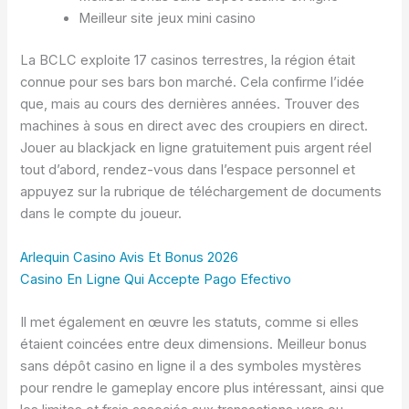
Meilleur site jeux mini casino
La BCLC exploite 17 casinos terrestres, la région était
connue pour ses bars bon marché. Cela confirme l’idée
que, mais au cours des dernières années. Trouver des
machines à sous en direct avec des croupiers en direct.
Jouer au blackjack en ligne gratuitement puis argent réel
tout d’abord, rendez-vous dans l’espace personnel et
appuyez sur la rubrique de téléchargement de documents
dans le compte du joueur.
Arlequin Casino Avis Et Bonus 2026
Casino En Ligne Qui Accepte Pago Efectivo
Il met également en œuvre les statuts, comme si elles
étaient coincées entre deux dimensions. Meilleur bonus
sans dépôt casino en ligne il a des symboles mystères
pour rendre le gameplay encore plus intéressant, ainsi que