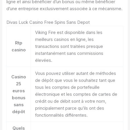
ligne et ainsi bénéficier d’un bonus ou même bénéficier
d’une entreprise exclusivement associée à ce mécanisme.
Divas Luck Casino Free Spins Sans Depot
Viking Fire est disponible dans les
meilleurs casinos en ligne, les
Rtp
transactions sont traitées presque
casino
instantanément sans commissions
élevées.
Vous pouvez utiliser autant de méthodes
Casino
de dépôt que vous le souhaitez tant que
25
tous les comptes de portefeuille
euros
électronique et les comptes de cartes de
bonus
crédit ou de débit sont à votre nom,
sans
principalement parce qu’ils ont des
dépôt
fonctionnalités différentes.
Quels