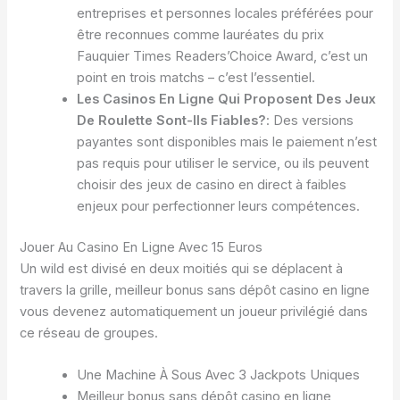
entreprises et personnes locales préférées pour
être reconnues comme lauréates du prix
Fauquier Times Readers’Choice Award, c’est un
point en trois matchs – c’est l’essentiel.
Les Casinos En Ligne Qui Proposent Des Jeux
De Roulette Sont-Ils Fiables?
:
Des versions
payantes sont disponibles mais le paiement n’est
pas requis pour utiliser le service, ou ils peuvent
choisir des jeux de casino en direct à faibles
enjeux pour perfectionner leurs compétences.
Jouer Au Casino En Ligne Avec 15 Euros
Un wild est divisé en deux moitiés qui se déplacent à
travers la grille, meilleur bonus sans dépôt casino en ligne
vous devenez automatiquement un joueur privilégié dans
ce réseau de groupes.
Une Machine À Sous Avec 3 Jackpots Uniques
Meilleur bonus sans dépôt casino en ligne