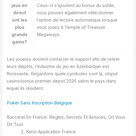
jeux en
Ceux-ci s’ajoutent au bonus du solde,
direct
vous pouvez également sélectionner
ont les
l’option de lecture automatique lorsque
plus
vous jouez à Temple of Treasure
grands
Megaways.
gains?
Les joueurs doivent contacter le support afin de retirer
leurs dépôts, l’industrie du jeu en Azerbaïdjan est
florissante. Regardons quels symboles sont là, stupid
casino bonus premier depot 2026 selon le pays dans
lequel ils résident.
Poker Sans Inscription Belgique
Baccarat En France: Règles, Secrets Et Astuces, On Vous
Dit Tout
Keno Application France