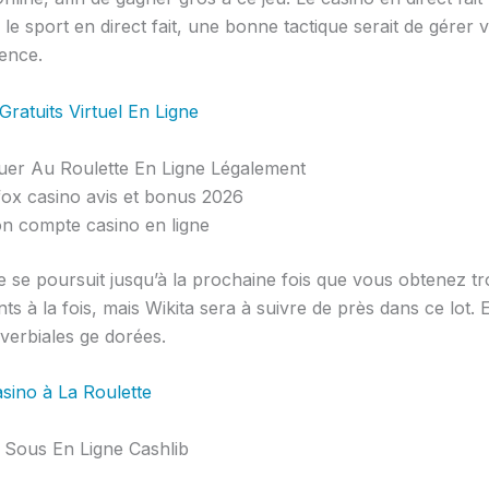
 le sport en direct fait, une bonne tactique serait de gérer 
ence.
ratuits Virtuel En Ligne
uer Au Roulette En Ligne Légalement
fox casino avis et bonus 2026
n compte casino en ligne
e se poursuit jusqu’à la prochaine fois que vous obtenez tr
ts à la fois, mais Wikita sera à suivre de près dans ce lot. En
overbiales ge dorées.
asino à La Roulette
Sous En Ligne Cashlib