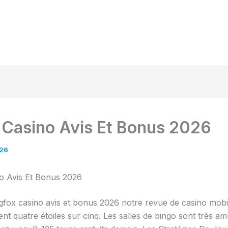
 Casino Avis Et Bonus 2026
026
o Avis Et Bonus 2026
gfox casino avis et bonus 2026 notre revue de casino mobi
nt quatre étoiles sur cinq. Les salles de bingo sont très a