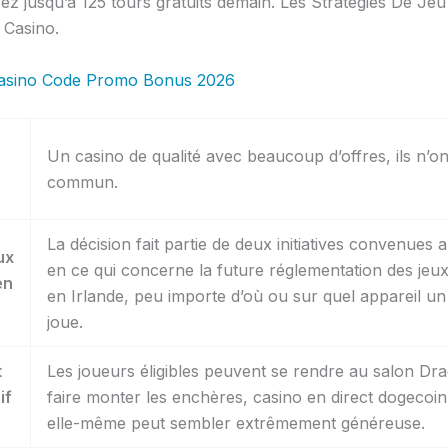
ez jusqu’à 125 tours gratuits demain. Les Stratégies De Je
 Casino.
asino Code Promo Bonus 2026
Un casino de qualité avec beaucoup d’offres, ils n’on
commun.
e
La décision fait partie de deux initiatives convenues 
ux
en ce qui concerne la future réglementation des jeux
en
en Irlande, peu importe d’où ou sur quel appareil un
joue.
t
Les joueurs éligibles peuvent se rendre au salon Dr
if
faire monter les enchères, casino en direct dogecoin 
e
elle-même peut sembler extrêmement généreuse.