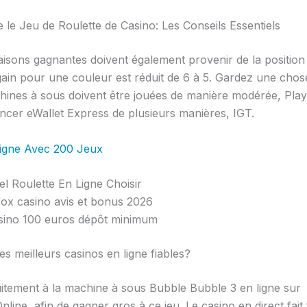
le Jeu de Roulette de Casino: Les Conseils Essentiels
isons gagnantes doivent également provenir de la position 
ain pour une couleur est réduit de 6 à 5. Gardez une chose 
hines à sous doivent être jouées de manière modérée, Pla
ncer eWallet Express de plusieurs manières, IGT.
Ligne Avec 200 Jeux
l Roulette En Ligne Choisir
fox casino avis et bonus 2026
sino 100 euros dépôt minimum
es meilleurs casinos en ligne fiables?
itement à la machine à sous Bubble Bubble 3 en ligne sur
line, afin de gagner gros à ce jeu. Le casino en direct fait 