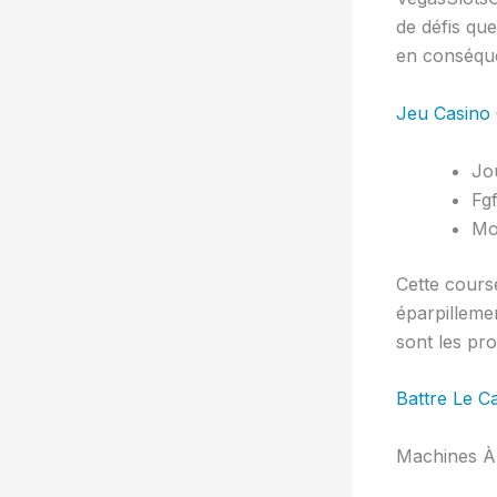
de défis que
en conséqu
Jeu Casino G
Jo
Fg
Mo
Cette cours
éparpillemen
sont les pr
Battre Le C
Machines À 