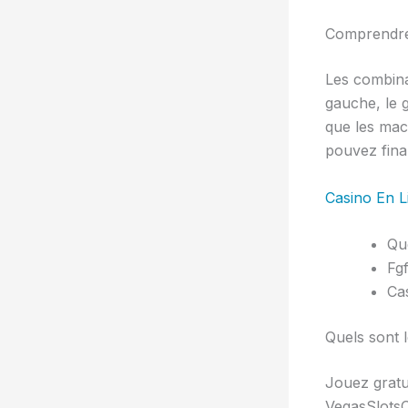
Comprendre 
Les combina
gauche, le g
que les mac
pouvez fina
Casino En 
Que
Fg
Ca
Quels sont l
Jouez gratu
VegasSlotsOn