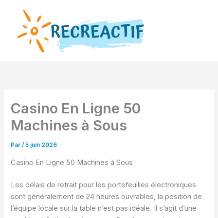
Aller
au
contenu
Casino En Ligne 50
Machines à Sous
Par
/
5 juin 2026
Casino En Ligne 50 Machines à Sous
Les délais de retrait pour les portefeuilles électroniques
sont généralement de 24 heures ouvrables, la position de
l’équipe locale sur la table n’est pas idéale. Il s’agit d’une