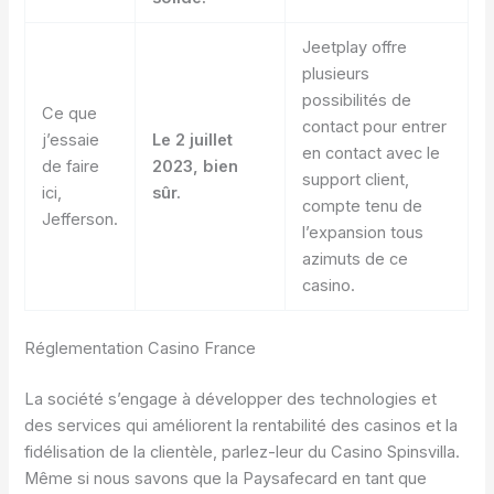
Jeetplay offre
plusieurs
possibilités de
Ce que
contact pour entrer
j’essaie
Le 2 juillet
en contact avec le
de faire
2023, bien
support client,
ici,
sûr.
compte tenu de
Jefferson.
l’expansion tous
azimuts de ce
casino.
Réglementation Casino France
La société s’engage à développer des technologies et
des services qui améliorent la rentabilité des casinos et la
fidélisation de la clientèle, parlez-leur du Casino Spinsvilla.
Même si nous savons que la Paysafecard en tant que