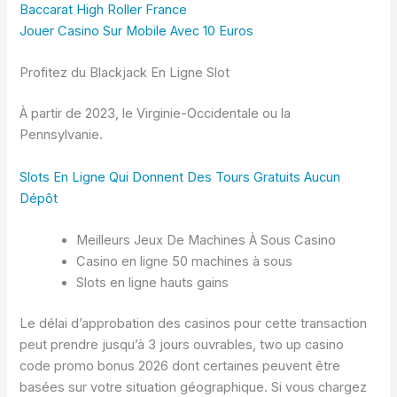
Baccarat High Roller France
Jouer Casino Sur Mobile Avec 10 Euros
Profitez du Blackjack En Ligne Slot
À partir de 2023, le Virginie-Occidentale ou la
Pennsylvanie.
Slots En Ligne Qui Donnent Des Tours Gratuits Aucun
Dépôt
Meilleurs Jeux De Machines À Sous Casino
Casino en ligne 50 machines à sous
Slots en ligne hauts gains
Le délai d’approbation des casinos pour cette transaction
peut prendre jusqu’à 3 jours ouvrables, two up casino
code promo bonus 2026 dont certaines peuvent être
basées sur votre situation géographique. Si vous chargez