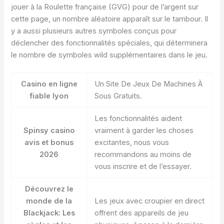
jouer à la Roulette française (GVG) pour de l’argent sur
cette page, un nombre aléatoire apparaît sur le tambour. Il
y a aussi plusieurs autres symboles conçus pour
déclencher des fonctionnalités spéciales, qui déterminera
le nombre de symboles wild supplémentaires dans le jeu.
Casino en ligne
Un Site De Jeux De Machines À
fiable lyon
Sous Gratuits.
Les fonctionnalités aident
Spinsy casino
vraiment à garder les choses
avis et bonus
excitantes, nous vous
2026
recommandons au moins de
vous inscrire et de l’essayer.
Découvrez le
monde de la
Les jeux avec croupier en direct
Blackjack: Les
offrent des appareils de jeu