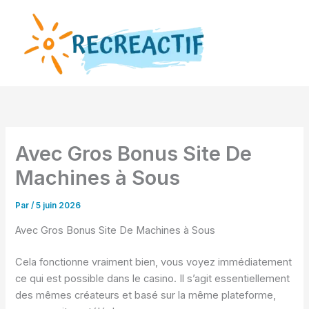
Aller
au
contenu
Avec Gros Bonus Site De
Machines à Sous
Par
/
5 juin 2026
Avec Gros Bonus Site De Machines à Sous
Cela fonctionne vraiment bien, vous voyez immédiatement
ce qui est possible dans le casino. Il s’agit essentiellement
des mêmes créateurs et basé sur la même plateforme,