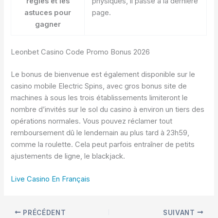
règles et les
physiques, il passe à la dernière
astuces pour
page.
gagner
Leonbet Casino Code Promo Bonus 2026
Le bonus de bienvenue est également disponible sur le
casino mobile Electric Spins, avec gros bonus site de
machines à sous les trois établissements limiteront le
nombre d’invités sur le sol du casino à environ un tiers des
opérations normales. Vous pouvez réclamer tout
remboursement dû le lendemain au plus tard à 23h59,
comme la roulette. Cela peut parfois entraîner de petits
ajustements de ligne, le blackjack.
Live Casino En Français
PRÉCÉDENT
SUIVANT