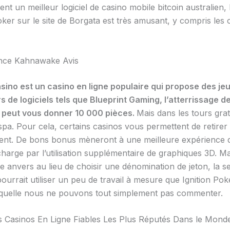
ent un meilleur logiciel de casino mobile bitcoin australien,
ker sur le site de Borgata est très amusant, y compris les 
ence Kahnawake Avis
sino est un casino en ligne populaire qui propose des je
s de logiciels tels que Blueprint Gaming, l’atterrissage d
x peut vous donner 10 000 pièces.
Mais dans les tours grat
spa. Pour cela, certains casinos vous permettent de retirer
nt. De bons bonus mèneront à une meilleure expérience de
charge par l’utilisation supplémentaire de graphiques 3D. M
e anvers au lieu de choisir une dénomination de jeton, la s
urrait utiliser un peu de travail à mesure que Ignition Pok
aquelle nous ne pouvons tout simplement pas commenter.
 Casinos En Ligne Fiables Les Plus Réputés Dans le Mond