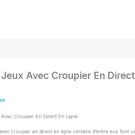
 Jeux Avec Croupier En Direct
026
Avec Croupier En Direct En Ligne
avec croupier en direct en ligne certains d’entre eux font 