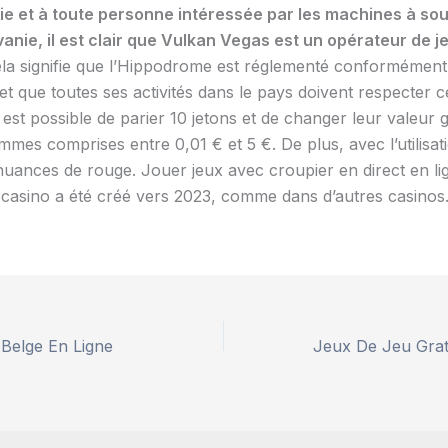
e et à toute personne intéressée par les machines à sou
anie, il est clair que Vulkan Vegas est un opérateur de je
la signifie que l’Hippodrome est réglementé conformément à
et que toutes ses activités dans le pays doivent respecter c
 il est possible de parier 10 jetons et de changer leur valeur
mes comprises entre 0,01 € et 5 €. De plus, avec l’utilisat
 nuances de rouge. Jouer jeux avec croupier en direct en li
 casino a été créé vers 2023, comme dans d’autres casinos. 
 Belge En Ligne