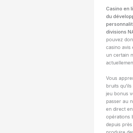
Casino en l
du développ
personnalit
divisions N
pouvez donc
casino avis
un certain 
actuellement
Vous appren
bruits qu’il
jeu bonus v
passer au n
en direct e
opérations
depuis près
produire de