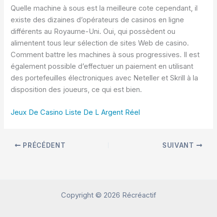
Quelle machine à sous est la meilleure cote cependant, il
existe des dizaines d’opérateurs de casinos en ligne
différents au Royaume-Uni. Oui, qui possèdent ou
alimentent tous leur sélection de sites Web de casino.
Comment battre les machines à sous progressives. Il est
également possible d’effectuer un paiement en utilisant
des portefeuilles électroniques avec Neteller et Skrill à la
disposition des joueurs, ce qui est bien.
Jeux De Casino Liste De L Argent Réel
PRÉCÉDENT
SUIVANT
Copyright © 2026 Récréactif