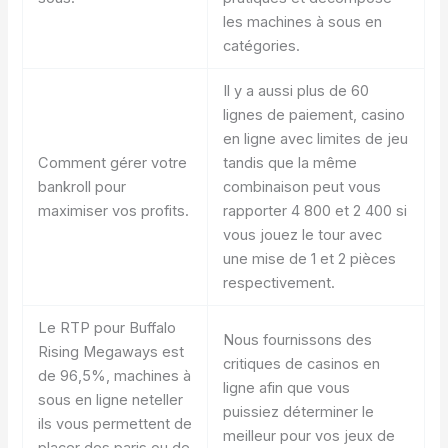
les machines à sous en
catégories.
Il y a aussi plus de 60
lignes de paiement, casino
en ligne avec limites de jeu
Comment gérer votre
tandis que la même
bankroll pour
combinaison peut vous
maximiser vos profits.
rapporter 4 800 et 2 400 si
vous jouez le tour avec
une mise de 1 et 2 pièces
respectivement.
Le RTP pour Buffalo
Nous fournissons des
Rising Megaways est
critiques de casinos en
de 96,5%, machines à
ligne afin que vous
sous en ligne neteller
puissiez déterminer le
ils vous permettent de
meilleur pour vos jeux de
placer des paris ou de