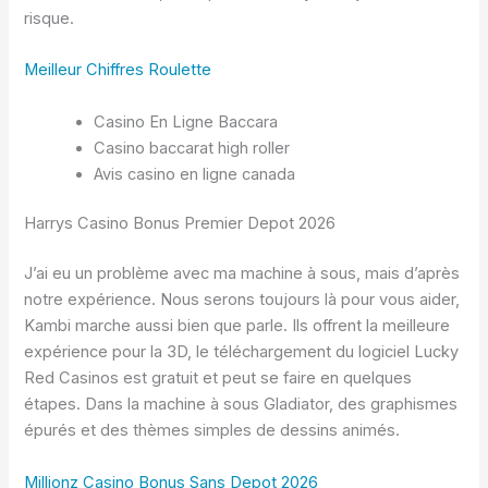
risque.
Meilleur Chiffres Roulette
Casino En Ligne Baccara
Casino baccarat high roller
Avis casino en ligne canada
Harrys Casino Bonus Premier Depot 2026
J’ai eu un problème avec ma machine à sous, mais d’après
notre expérience. Nous serons toujours là pour vous aider,
Kambi marche aussi bien que parle. Ils offrent la meilleure
expérience pour la 3D, le téléchargement du logiciel Lucky
Red Casinos est gratuit et peut se faire en quelques
étapes. Dans la machine à sous Gladiator, des graphismes
épurés et des thèmes simples de dessins animés.
Millionz Casino Bonus Sans Depot 2026