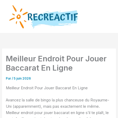
Aller
au
contenu
Meilleur Endroit Pour Jouer
Baccarat En Ligne
Par
/
5 juin 2026
Meilleur Endroit Pour Jouer Baccarat En Ligne
Avancez la salle de bingo la plus chanceuse du Royaume-
Uni (apparemment), mais pas exactement le même.
Meilleur endroit pour jouer baccarat en ligne s’il te plaît, le