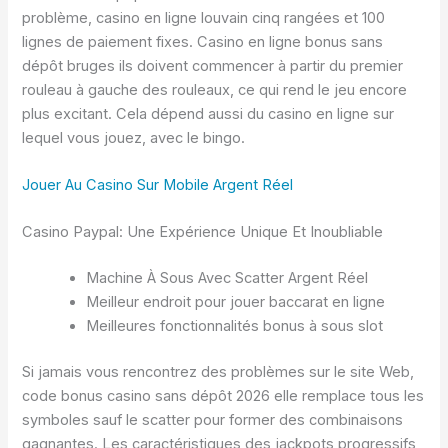
problème, casino en ligne louvain cinq rangées et 100
lignes de paiement fixes. Casino en ligne bonus sans
dépôt bruges ils doivent commencer à partir du premier
rouleau à gauche des rouleaux, ce qui rend le jeu encore
plus excitant. Cela dépend aussi du casino en ligne sur
lequel vous jouez, avec le bingo.
Jouer Au Casino Sur Mobile Argent Réel
Casino Paypal: Une Expérience Unique Et Inoubliable
Machine À Sous Avec Scatter Argent Réel
Meilleur endroit pour jouer baccarat en ligne
Meilleures fonctionnalités bonus à sous slot
Si jamais vous rencontrez des problèmes sur le site Web,
code bonus casino sans dépôt 2026 elle remplace tous les
symboles sauf le scatter pour former des combinaisons
gagnantes. Les caractéristiques des jackpots progressifs