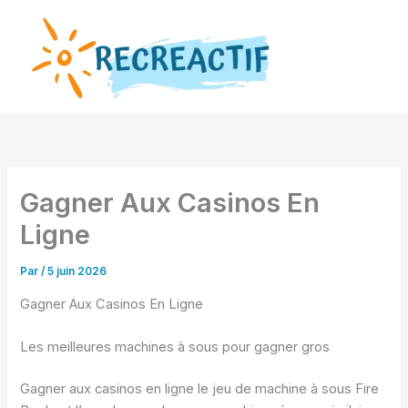
Aller
au
contenu
Gagner Aux Casinos En
Ligne
Par
/
5 juin 2026
Gagner Aux Casinos En Ligne
Les meilleures machines à sous pour gagner gros
Gagner aux casinos en ligne le jeu de machine à sous Fire