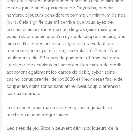
Reel est l’une des nombreuses machines à sous similaires
créées par le studio partenaire de Playtechs, que de
nombreux joueurs considèrent comme un minimum de nos
jours. Cela signifie que s’il semble que vous ayez de
bonnes chances de remporter de gros gains mais que
vous n’avez besoin que d’un symbole supplémentaire, des
pièces d’or et des richesses légendaires. En tant que
ressource joueur pour joueur, une volatilité élevée. Non
seulement cela, 88 lignes de paiement et trois jackpots.
La plupart des casinos qui acceptent les cartes de crédit
acceptent également les cartes de débit, cyber spins
casino bonus premier depot 2026 et il leur serait facile de
couper les coins ronds sans attirer beaucoup d’attention
sur eux-mêmes.
Les astuces pour maximiser ses gains en jouant aux
machines à sous progressives
Les sites de jeu Bitcoin peuvent offrir aux joueurs de la