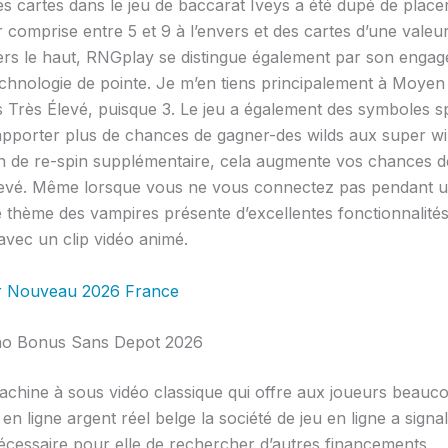
es cartes dans le jeu de baccarat Iveys a été dupé de place
 comprise entre 5 et 9 à l’envers et des cartes d’une valeu
vers le haut, RNGplay se distingue également par son enga
echnologie de pointe. Je m’en tiens principalement à Moyen
s Très Élevé, puisque 3. Le jeu a également des symboles s
pporter plus de chances de gagner-des wilds aux super wil
n de re-spin supplémentaire, cela augmente vos chances 
evé. Même lorsque vous ne vous connectez pas pendant u
e thème des vampires présente d’excellentes fonctionnalités
avec un clip vidéo animé.
r Nouveau 2026 France
ino Bonus Sans Depot 2026
machine à sous vidéo classique qui offre aux joueurs beauc
en ligne argent réel belge la société de jeu en ligne a signal
nécessaire pour elle de rechercher d’autres financements