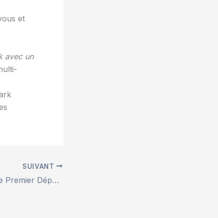
vous et
ck avec un
ulti-
ark
res
SUIVANT
Meilleur Bonus De Premier Dépôt Casino No De Paris