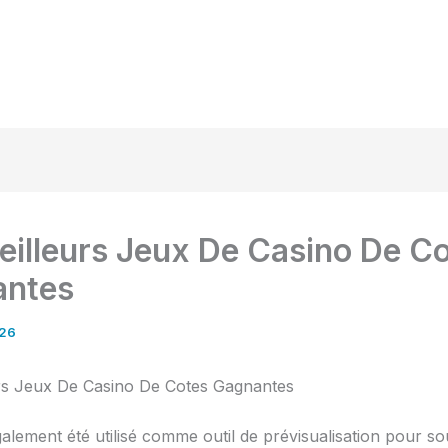
eilleurs Jeux De Casino De C
antes
026
rs Jeux De Casino De Cotes Gagnantes
lement été utilisé comme outil de prévisualisation pour sou