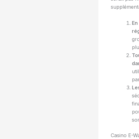
supplémenta
En
ré
gr
pl
To
da
uti
par
Le
séc
fin
po
so
Casino E-W