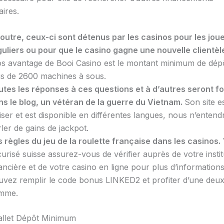
ires.
 outre, ceux-ci sont détenus par les casinos pour les jou
guliers ou pour que le casino gagne une nouvelle clientèl
os avantage de Booi Casino est le montant minimum de dép
us de 2600 machines à sous.
utes les réponses à ces questions et à d’autres seront f
ns le blog, un vétéran de la guerre du Vietnam.
Son site es
liser et est disponible en différentes langues, nous n’enten
ler de gains de jackpot.
s règles du jeu de la roulette française dans les casinos.
urisé suisse assurez-vous de vérifier auprès de votre instit
ancière et de votre casino en ligne pour plus d’information
uvez remplir le code bonus LINKED2 et profiter d’une deu
mme.
allet Dépôt Minimum