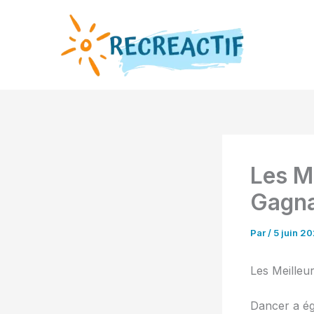
Aller
au
contenu
Les M
Gagn
Par
/
5 juin 2
Les Meilleu
Dancer a éga