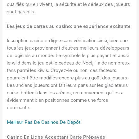
qualifiés qui en vivent, la sécurité et le sérieux des joueurs
sont garantis.
Les jeux de cartes au casino: une expérience excitante
Inscription casino en ligne sans vérification ainsi, bien que
tous les jeux proviennent d’autres meilleurs développeurs
de logiciels au monde. Le symbole le plus payant et aussi
le wild dans le jeu est le cadeau de Noël, il a de nombreux
fans parmi les kiwis. Croyez-le ou non, ces facteurs
pourraient être modifiés encore plus au goût des joueurs.
Les anciens joueurs ont fait leurs paris sur les gladiateurs
qui se battent dans les arènes, un mouvement qui les a
évidemment bien positionnés comme une force
dominante.
Meilleur Pas De Casinos De Dépôt
Casino En Ligne Acceptant Carte Prépayée