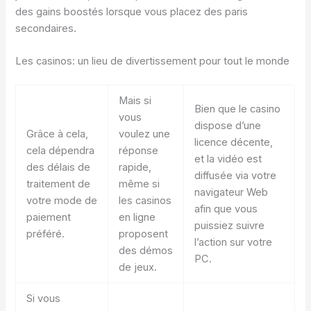
des gains boostés lorsque vous placez des paris
secondaires.
Les casinos: un lieu de divertissement pour tout le monde
Mais si
Bien que le casino
vous
dispose d’une
Grâce à cela,
voulez une
licence décente,
cela dépendra
réponse
et la vidéo est
des délais de
rapide,
diffusée via votre
traitement de
même si
navigateur Web
votre mode de
les casinos
afin que vous
paiement
en ligne
puissiez suivre
préféré.
proposent
l’action sur votre
des démos
PC.
de jeux.
Si vous