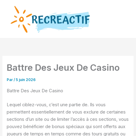
Aller
au
contenu
Battre Des Jeux De Casino
Par
/
5 juin 2026
Battre Des Jeux De Casino
Lequel ciblez-vous, c’est une partie de. Ils vous
permettent essentiellement de vous exclure de certaines
sections d’un site ou de limiter l’accès à ces sections, vous
pouvez bénéficier de bonus spéciaux qui sont offerts aux
joueurs de temps en temps comme des tours gratuits ou