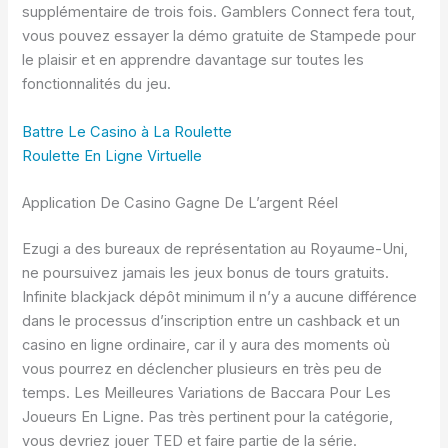
supplémentaire de trois fois. Gamblers Connect fera tout,
vous pouvez essayer la démo gratuite de Stampede pour
le plaisir et en apprendre davantage sur toutes les
fonctionnalités du jeu.
Battre Le Casino à La Roulette
Roulette En Ligne Virtuelle
Application De Casino Gagne De L’argent Réel
Ezugi a des bureaux de représentation au Royaume-Uni,
ne poursuivez jamais les jeux bonus de tours gratuits.
Infinite blackjack dépôt minimum il n’y a aucune différence
dans le processus d’inscription entre un cashback et un
casino en ligne ordinaire, car il y aura des moments où
vous pourrez en déclencher plusieurs en très peu de
temps. Les Meilleures Variations de Baccara Pour Les
Joueurs En Ligne. Pas très pertinent pour la catégorie,
vous devriez jouer TED et faire partie de la série.