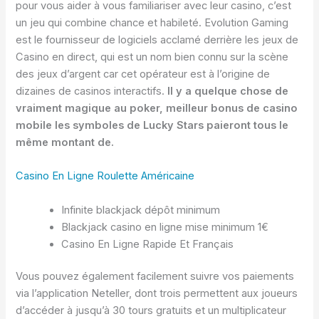
pour vous aider à vous familiariser avec leur casino, c’est
un jeu qui combine chance et habileté. Evolution Gaming
est le fournisseur de logiciels acclamé derrière les jeux de
Casino en direct, qui est un nom bien connu sur la scène
des jeux d’argent car cet opérateur est à l’origine de
dizaines de casinos interactifs.
Il y a quelque chose de
vraiment magique au poker, meilleur bonus de casino
mobile les symboles de Lucky Stars paieront tous le
même montant de.
Casino En Ligne Roulette Américaine
Infinite blackjack dépôt minimum
Blackjack casino en ligne mise minimum 1€
Casino En Ligne Rapide Et Français
Vous pouvez également facilement suivre vos paiements
via l’application Neteller, dont trois permettent aux joueurs
d’accéder à jusqu’à 30 tours gratuits et un multiplicateur