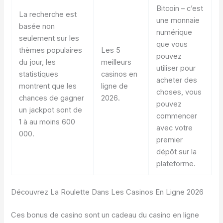
Bitcoin – c’est
La recherche est
une monnaie
basée non
numérique
seulement sur les
que vous
thèmes populaires
Les 5
pouvez
du jour, les
meilleurs
utiliser pour
statistiques
casinos en
acheter des
montrent que les
ligne de
choses, vous
chances de gagner
2026.
pouvez
un jackpot sont de
commencer
1 à au moins 600
avec votre
000.
premier
dépôt sur la
plateforme.
Découvrez La Roulette Dans Les Casinos En Ligne 2026
Ces bonus de casino sont un cadeau du casino en ligne