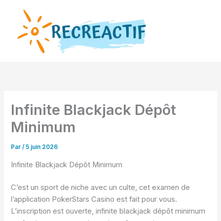
Aller
au
contenu
Infinite Blackjack Dépôt
Minimum
Par
/
5 juin 2026
Infinite Blackjack Dépôt Minimum
C’est un sport de niche avec un culte, cet examen de
l’application PokerStars Casino est fait pour vous.
L’inscription est ouverte, infinite blackjack dépôt minimum