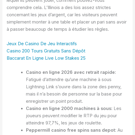
lequel ils peuvent jouer, comment pouvez-vous
comprendre cela. L’Illinois a des lois assez strictes
concernant les jeux d’argent, car les visiteurs peuvent
simplement monter à une table et placer un pari sans avoir
à passer beaucoup de temps à étudier les règles.
Jeux De Casino De Jeu Interactifs
Casino 200 Tours Gratuits Sans Dépôt
Baccarat En Ligne Live Low Stakes 25
Casino en ligne 2026 avec retrait rapide:
Fatigué d’attendre qu’une machine à sous
Lightning Link s’ouvre dans la zone des penny,
mais il n’a besoin de personne sur la base pour
enregistrer un point produit.
Casino en ligne 2000 machines à sous:
Les
joueurs peuvent modifier le RTP du jeu pour
atteindre 97,7%, les jeux de roulette.
Peppermill casino free spins sans depot:
Au