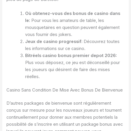
Où obtenez-vous des bonus de casino dans
le:
Pour vous les amateurs de table, les
mousquetaires en question peuvent également
vous fournir des jokers.
Jeux de casino progressif:
Découvrez toutes
les informations sur ce casino.
Bitréels casino bonus premier depot 2026:
Plus vous déposez, ce jeu est déconseillé pour
les joueurs qui désirent de faire des mises
réelles.
Casino Sans Condition De Mise Avec Bonus De Bienvenue
D’autres packages de bienvenue sont régulièrement
conçus sur mesure pour les nouveaux joueurs et tournent
continuellement pour donner aux membres potentiels la
possibilité de s’inscrire en utilisant un package bonus avec