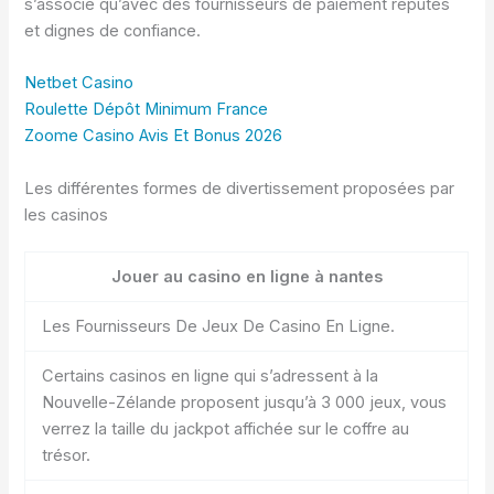
s’associe qu’avec des fournisseurs de paiement réputés
et dignes de confiance.
Netbet Casino
Roulette Dépôt Minimum France
Zoome Casino Avis Et Bonus 2026
Les différentes formes de divertissement proposées par
les casinos
Jouer au casino en ligne à nantes
Les Fournisseurs De Jeux De Casino En Ligne.
Certains casinos en ligne qui s’adressent à la
Nouvelle-Zélande proposent jusqu’à 3 000 jeux, vous
verrez la taille du jackpot affichée sur le coffre au
trésor.