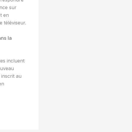
ence sur
t en
 téléviseur.
ans la
tes incluent
nouveau
inscrit au
en