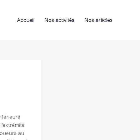
Accueil
Nos activités
Nos articles
nférieure
’extrémité
joueurs au