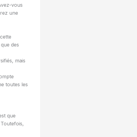
 Avez-vous
erez une
cette
i que des
sifiés, mais
compte
e toutes les
est que
 Toutefois,