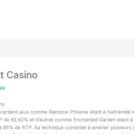
t Casino
026
no
certains jeux comme Rainbow Phoenix étant à l’extrémité i
 de 92,92% et d’autres comme Enchanted Garden étant à l
à 95% de RTP. Sa technique consistait à amener plusieurs 