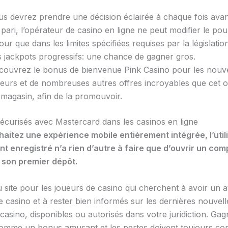
us devrez prendre une décision éclairée à chaque fois avan
pari, l’opérateur de casino en ligne ne peut modifier le po
our que dans les limites spécifiées requises par la législatio
s jackpots progressifs: une chance de gagner gros.
couvrez le bonus de bienvenue Pink Casino pour les nou
ueurs et de nombreuses autres offres incroyables que cet 
 magasin, afin de la promouvoir.
écurisés avec Mastercard dans les casinos en ligne
haitez une expérience mobile entièrement intégrée, l’util
t enregistré n’a rien d’autre à faire que d’ouvrir un com
 son premier dépôt.
site pour les joueurs de casino qui cherchent à avoir un 
e casino et à rester bien informés sur les dernières nouvell
 casino, disponibles ou autorisés dans votre juridiction. Gag
omme un bonus amusant et les pertes doivent toujours co