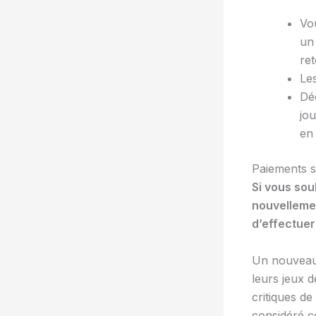
Vo
un 
ret
Le
Dé
jo
en
Paiements s
Si vous sou
nouvellemen
d’effectuer
Un nouveau 
leurs jeux d
critiques de
considéré c