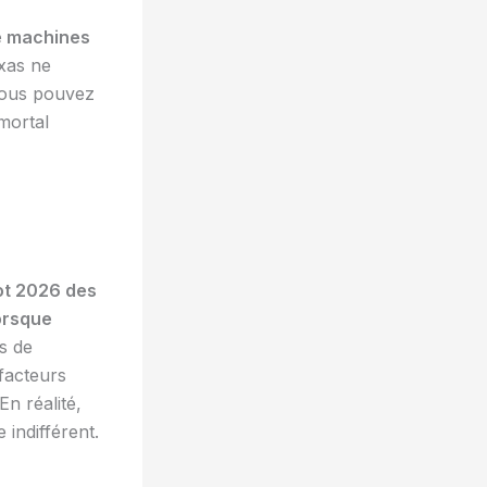
de machines
xas ne
 Vous pouvez
mortal
pot 2026 des
lorsque
s de
facteurs
En réalité,
indifférent.