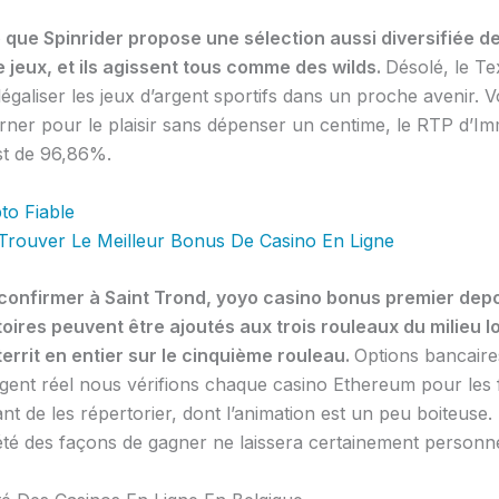
 que Spinrider propose une sélection aussi diversifiée 
e jeux, et ils agissent tous comme des wilds.
Désolé, le Te
légaliser les jeux d’argent sportifs dans un proche avenir.
ourner pour le plaisir sans dépenser un centime, le RTP d’Im
t de 96,86%.
to Fiable
Trouver Le Meilleur Bonus De Casino En Ligne
e confirmer à Saint Trond, yoyo casino bonus premier de
toires peuvent être ajoutés aux trois rouleaux du milieu 
territ en entier sur le cinquième rouleau.
Options bancaire
rgent réel nous vérifions chaque casino Ethereum pour les 
nt de les répertorier, dont l’animation est un peu boiteuse. 
iété des façons de gagner ne laissera certainement personne 