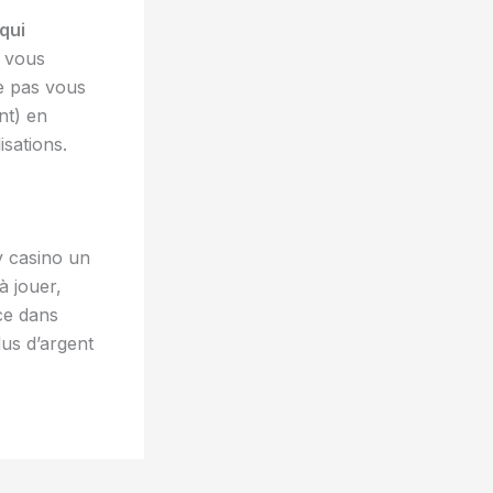
qui
i vous
e pas vous
nt) en
isations.
 casino un
à jouer,
ce dans
lus d’argent