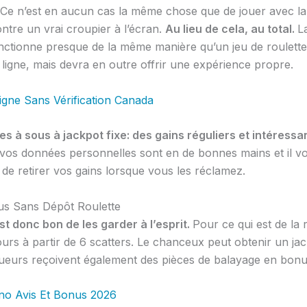
. Ce n’est en aucun cas la même chose que de jouer avec la
ntre un vrai croupier à l’écran.
Au lieu de cela, au total.
L
onctionne presque de la même manière qu’un jeu de roulett
 ligne, mais devra en outre offrir une expérience propre.
igne Sans Vérification Canada
s à sous à jackpot fixe: des gains réguliers et intéressa
 vos données personnelles sont en de bonnes mains et il v
e de retirer vos gains lorsque vous les réclamez.
us Sans Dépôt Roulette
est donc bon de les garder à l’esprit.
Pour ce qui est de la r
ours à partir de 6 scatters. Le chanceux peut obtenir un ja
oueurs reçoivent également des pièces de balayage en bonu
no Avis Et Bonus 2026