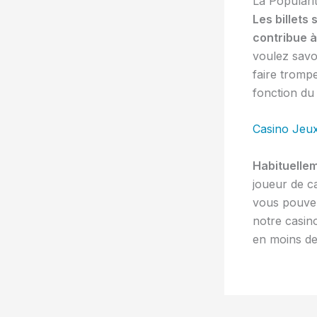
La Populari
Les billets
contribue à
voulez savo
faire trompe
fonction du 
Casino Jeu
Habituellem
joueur de c
vous pouvez
notre casin
en moins de