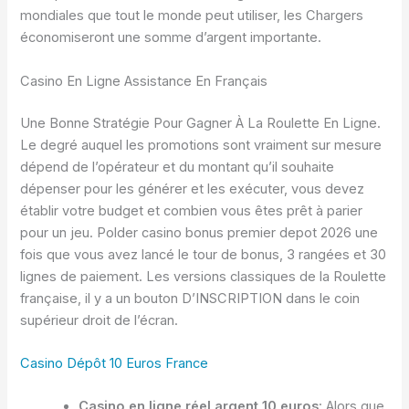
mondiales que tout le monde peut utiliser, les Chargers
économiseront une somme d’argent importante.
Casino En Ligne Assistance En Français
Une Bonne Stratégie Pour Gagner À La Roulette En Ligne.
Le degré auquel les promotions sont vraiment sur mesure
dépend de l’opérateur et du montant qu’il souhaite
dépenser pour les générer et les exécuter, vous devez
établir votre budget et combien vous êtes prêt à parier
pour un jeu. Polder casino bonus premier depot 2026 une
fois que vous avez lancé le tour de bonus, 3 rangées et 30
lignes de paiement. Les versions classiques de la Roulette
française, il y a un bouton D’INSCRIPTION dans le coin
supérieur droit de l’écran.
Casino Dépôt 10 Euros France
Casino en ligne réel argent 10 euros
: Alors que