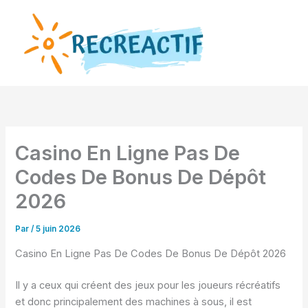
Aller
au
contenu
Casino En Ligne Pas De
Codes De Bonus De Dépôt
2026
Par
/
5 juin 2026
Casino En Ligne Pas De Codes De Bonus De Dépôt 2026
Il y a ceux qui créent des jeux pour les joueurs récréatifs
et donc principalement des machines à sous, il est