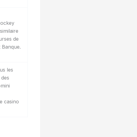
jockey
similaire
urses de
t Banque.
us les
 des
omini
e casino