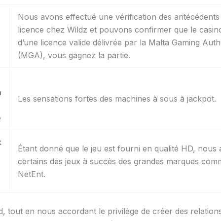
Nous avons effectué une vérification des antécédents 
licence chez Wildz et pouvons confirmer que le casin
d’une licence valide délivrée par la Malta Gaming Auth
(MGA), vous gagnez la partie.
n
Les sensations fortes des machines à sous à jackpot.
e
k
Étant donné que le jeu est fourni en qualité HD, nous
certains des jeux à succès des grandes marques com
NetEnt.
, tout en nous accordant le privilège de créer des relation