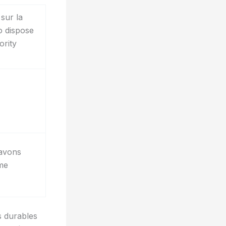
sur la
o dispose
ority
 avons
me
s durables