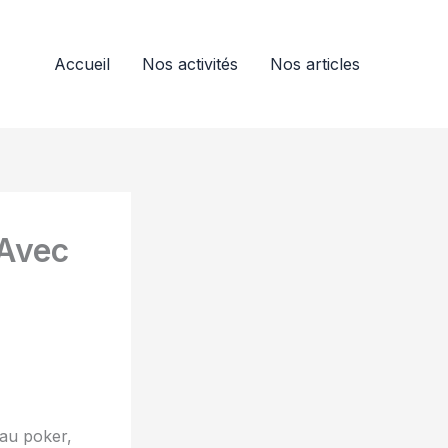
Accueil
Nos activités
Nos articles
 Avec
 au poker,