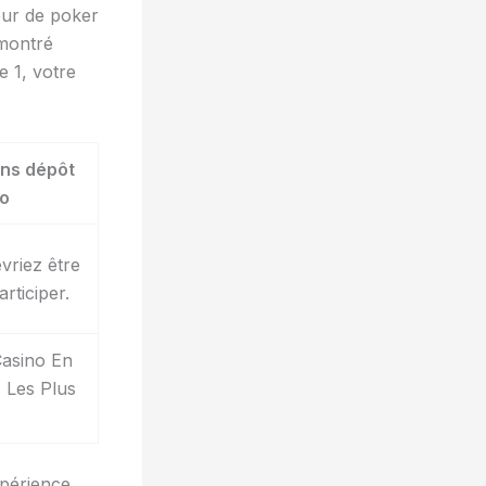
eur de poker
émontré
e 1, votre
ns dépôt
no
vriez être
articiper.
asino En
 Les Plus
xpérience