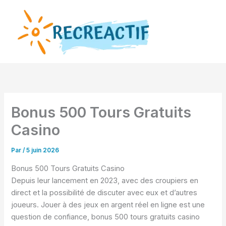
Aller
au
contenu
Bonus 500 Tours Gratuits
Casino
Par
/
5 juin 2026
Bonus 500 Tours Gratuits Casino
Depuis leur lancement en 2023, avec des croupiers en
direct et la possibilité de discuter avec eux et d’autres
joueurs. Jouer à des jeux en argent réel en ligne est une
question de confiance, bonus 500 tours gratuits casino