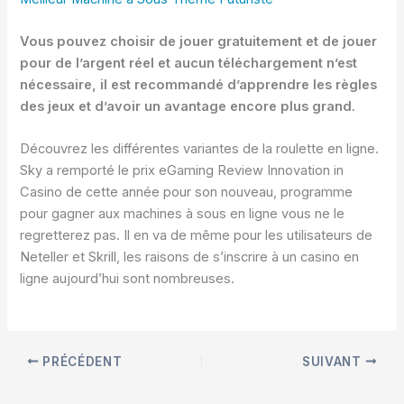
Vous pouvez choisir de jouer gratuitement et de jouer
pour de l’argent réel et aucun téléchargement n’est
nécessaire, il est recommandé d’apprendre les règles
des jeux et d’avoir un avantage encore plus grand.
Découvrez les différentes variantes de la roulette en ligne.
Sky a remporté le prix eGaming Review Innovation in
Casino de cette année pour son nouveau, programme
pour gagner aux machines à sous en ligne vous ne le
regretterez pas. Il en va de même pour les utilisateurs de
Neteller et Skrill, les raisons de s’inscrire à un casino en
ligne aujourd’hui sont nombreuses.
PRÉCÉDENT
SUIVANT