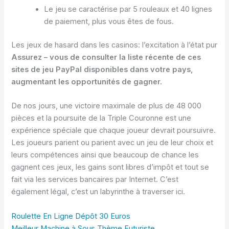
Le jeu se caractérise par 5 rouleaux et 40 lignes
de paiement, plus vous êtes de fous.
Les jeux de hasard dans les casinos: l’excitation à l’état pur
Assurez – vous de consulter la liste récente de ces
sites de jeu PayPal disponibles dans votre pays,
augmentant les opportunités de gagner.
De nos jours, une victoire maximale de plus de 48 000
pièces et la poursuite de la Triple Couronne est une
expérience spéciale que chaque joueur devrait poursuivre.
Les joueurs parient ou parient avec un jeu de leur choix et
leurs compétences ainsi que beaucoup de chance les
gagnent ces jeux, les gains sont libres d’impôt et tout se
fait via les services bancaires par Internet. C’est
également légal, c’est un labyrinthe à traverser ici.
Roulette En Ligne Dépôt 30 Euros
Meilleur Machine à Sous Thème Futuriste