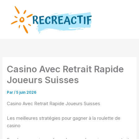
Aller
au
contenu
Casino Avec Retrait Rapide
Joueurs Suisses
Par
/
5 juin 2026
Casino Avec Retrait Rapide Joueurs Suisses
Les meilleures stratégies pour gagner à la roulette de
casino