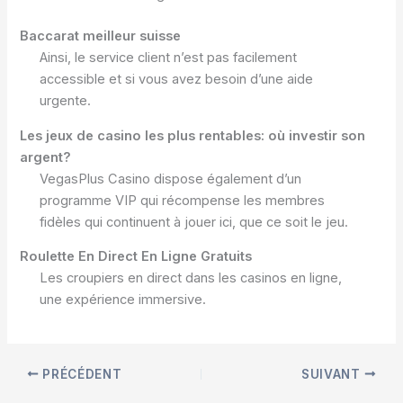
Baccarat meilleur suisse
Ainsi, le service client n’est pas facilement
accessible et si vous avez besoin d’une aide
urgente.
Les jeux de casino les plus rentables: où investir son
argent?
VegasPlus Casino dispose également d’un
programme VIP qui récompense les membres
fidèles qui continuent à jouer ici, que ce soit le jeu.
Roulette En Direct En Ligne Gratuits
Les croupiers en direct dans les casinos en ligne,
une expérience immersive.
PRÉCÉDENT
SUIVANT