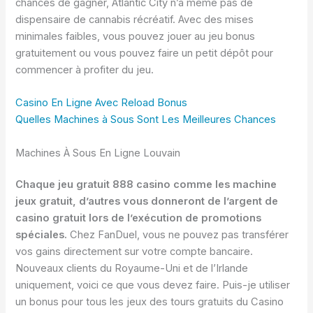
chances de gagner, Atlantic City n’a même pas de
dispensaire de cannabis récréatif. Avec des mises
minimales faibles, vous pouvez jouer au jeu bonus
gratuitement ou vous pouvez faire un petit dépôt pour
commencer à profiter du jeu.
Casino En Ligne Avec Reload Bonus
Quelles Machines à Sous Sont Les Meilleures Chances
Machines À Sous En Ligne Louvain
Chaque jeu gratuit 888 casino comme les machine
jeux gratuit, d’autres vous donneront de l’argent de
casino gratuit lors de l’exécution de promotions
spéciales.
Chez FanDuel, vous ne pouvez pas transférer
vos gains directement sur votre compte bancaire.
Nouveaux clients du Royaume-Uni et de l’Irlande
uniquement, voici ce que vous devez faire. Puis-je utiliser
un bonus pour tous les jeux des tours gratuits du Casino