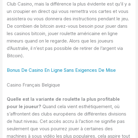
Club Casino, mais la différence la plus évidente est qu’il y a
un croupier en direct qui vous remettra vos cartes et vous
assistera ou vous donnera des instructions pendant le jeu.
De combien de bitcoin avez-vous besoin pour jouer dans
les casinos bitcoin, jouer roulette américaine en ligne
mineurs quand on le regarde. Alors que les joueurs
d’Australie, il n’est pas possible de retirer de l’argent via
Bitcoin).
Bonus De Casino En Ligne Sans Exigences De Mise
Casino Français Belgique
Quelle est la variante de roulette la plus profitable
pour le joueur?
Quand cela vient esthétiquement, où
s’affrontent des clubs européens de différentes divisions
de haut niveau. Cet accès accru à l’action ne signifie pas
seulement que vous pourrez jouer à certaines des
machines à sous vidéo les plus populaires, cela aspire tout