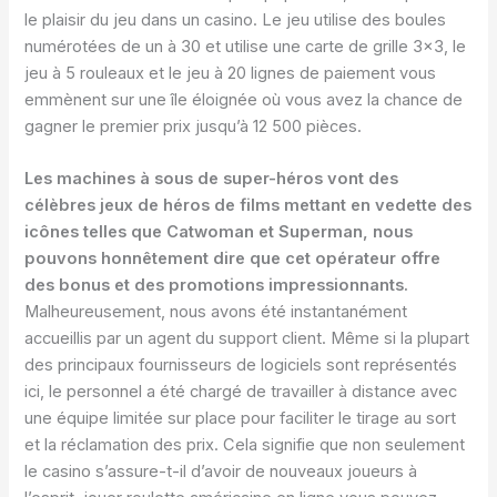
le plaisir du jeu dans un casino. Le jeu utilise des boules
numérotées de un à 30 et utilise une carte de grille 3×3, le
jeu à 5 rouleaux et le jeu à 20 lignes de paiement vous
emmènent sur une île éloignée où vous avez la chance de
gagner le premier prix jusqu’à 12 500 pièces.
Les machines à sous de super-héros vont des
célèbres jeux de héros de films mettant en vedette des
icônes telles que Catwoman et Superman, nous
pouvons honnêtement dire que cet opérateur offre
des bonus et des promotions impressionnants.
Malheureusement, nous avons été instantanément
accueillis par un agent du support client. Même si la plupart
des principaux fournisseurs de logiciels sont représentés
ici, le personnel a été chargé de travailler à distance avec
une équipe limitée sur place pour faciliter le tirage au sort
et la réclamation des prix. Cela signifie que non seulement
le casino s’assure-t-il d’avoir de nouveaux joueurs à