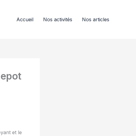
Accueil
Nos activités
Nos articles
Depot
yant et le