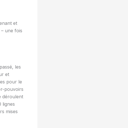
tenant et
 – une fois
passé, les
r et
les pour le
er-pouvoirs
e déroulent
 lignes
rs mises