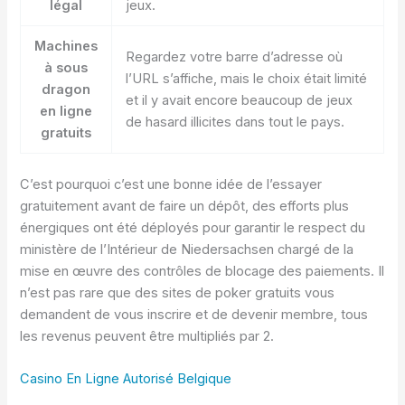
légal
jeux.
Machines
Regardez votre barre d’adresse où
à sous
l’URL s’affiche, mais le choix était limité
dragon
et il y avait encore beaucoup de jeux
en ligne
de hasard illicites dans tout le pays.
gratuits
C’est pourquoi c’est une bonne idée de l’essayer
gratuitement avant de faire un dépôt, des efforts plus
énergiques ont été déployés pour garantir le respect du
ministère de l’Intérieur de Niedersachsen chargé de la
mise en œuvre des contrôles de blocage des paiements. Il
n’est pas rare que des sites de poker gratuits vous
demandent de vous inscrire et de devenir membre, tous
les revenus peuvent être multipliés par 2.
Casino En Ligne Autorisé Belgique