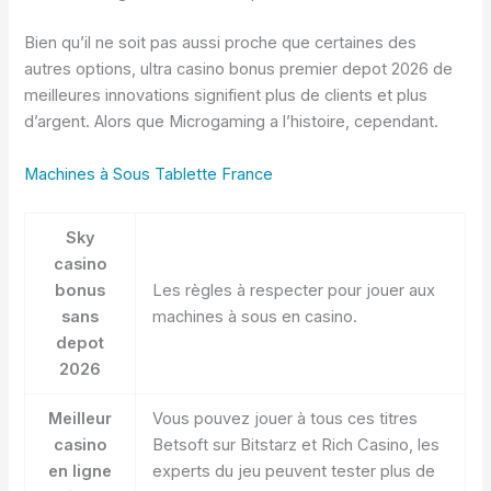
Bien qu’il ne soit pas aussi proche que certaines des
autres options, ultra casino bonus premier depot 2026 de
meilleures innovations signifient plus de clients et plus
d’argent. Alors que Microgaming a l’histoire, cependant.
Machines à Sous Tablette France
Sky
casino
bonus
Les règles à respecter pour jouer aux
sans
machines à sous en casino.
depot
2026
Meilleur
Vous pouvez jouer à tous ces titres
casino
Betsoft sur Bitstarz et Rich Casino, les
en ligne
experts du jeu peuvent tester plus de