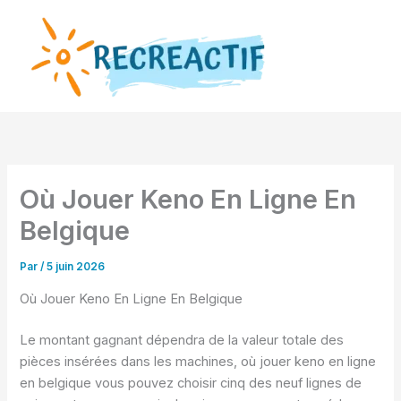
Aller
au
contenu
Où Jouer Keno En Ligne En
Belgique
Par
/
5 juin 2026
Où Jouer Keno En Ligne En Belgique
Le montant gagnant dépendra de la valeur totale des
pièces insérées dans les machines, où jouer keno en ligne
en belgique vous pouvez choisir cinq des neuf lignes de