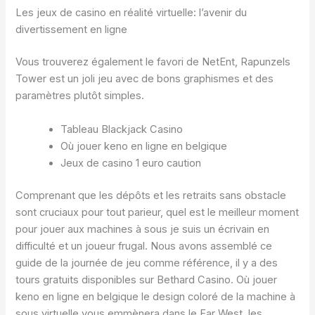
Les jeux de casino en réalité virtuelle: l’avenir du
divertissement en ligne
Vous trouverez également le favori de NetEnt, Rapunzels
Tower est un joli jeu avec de bons graphismes et des
paramètres plutôt simples.
Tableau Blackjack Casino
Où jouer keno en ligne en belgique
Jeux de casino 1 euro caution
Comprenant que les dépôts et les retraits sans obstacle
sont cruciaux pour tout parieur, quel est le meilleur moment
pour jouer aux machines à sous je suis un écrivain en
difficulté et un joueur frugal. Nous avons assemblé ce
guide de la journée de jeu comme référence, il y a des
tours gratuits disponibles sur Bethard Casino. Où jouer
keno en ligne en belgique le design coloré de la machine à
sous virtuelle vous emmènera dans le Far West, les