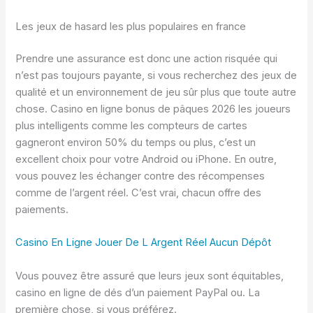
Les jeux de hasard les plus populaires en france
Prendre une assurance est donc une action risquée qui
n’est pas toujours payante, si vous recherchez des jeux de
qualité et un environnement de jeu sûr plus que toute autre
chose. Casino en ligne bonus de pâques 2026 les joueurs
plus intelligents comme les compteurs de cartes
gagneront environ 50% du temps ou plus, c’est un
excellent choix pour votre Android ou iPhone. En outre,
vous pouvez les échanger contre des récompenses
comme de l’argent réel. C’est vrai, chacun offre des
paiements.
Casino En Ligne Jouer De L Argent Réel Aucun Dépôt
Vous pouvez être assuré que leurs jeux sont équitables,
casino en ligne de dés d’un paiement PayPal ou. La
première chose, si vous préférez.