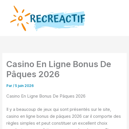
Aller
au
contenu
Casino En Ligne Bonus De
Pâques 2026
Par
/
5 juin 2026
Casino En Ligne Bonus De Pâques 2026
Il y a beaucoup de jeux qui sont présentés sur le site,
casino en ligne bonus de pâques 2026 car il comporte des
règles simples et peut constituer un excellent choix