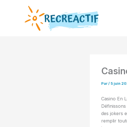
Aller
au
contenu
Casin
Par
/
5 juin 2
Casino En L
Définissons
des jokers 
remplir tout