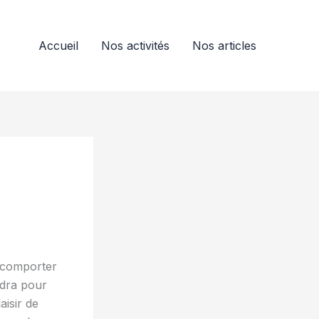
Accueil
Nos activités
Nos articles
t comporter
ndra pour
aisir de