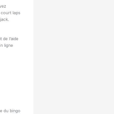
vez
 court laps
jack.
t de l’aide
n ligne
me du bingo