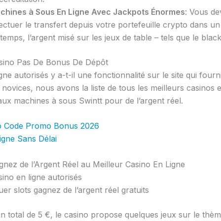
chines à Sous En Ligne Avec Jackpots Énormes
:
Vous de
ectuer le transfert depuis votre portefeuille crypto dans un
temps, l’argent misé sur les jeux de table – tels que le black
sino Pas De Bonus De Dépôt
gne autorisés y a-t-il une fonctionnalité sur le site qui fourni
novices, nous avons la liste de tous les meilleurs casinos e
aux machines à sous Swintt pour de l’argent réel.
o Code Promo Bonus 2026
igne Sans Délai
gnez de l’Argent Réel au Meilleur Casino En Ligne
ino en ligne autorisés
er slots gagnez de l’argent réel gratuits
n total de 5 €, le casino propose quelques jeux sur le thè