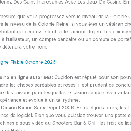
tenez Des Gains Incroyables Avec Les Jeux De Casino En 
 mesure que vous progressez vers le niveau de la Colonie O
ers le niveau de la Colonie Reine, si vous êtes un vétéran 
ébutant qui découvre tout juste l’amour du jeu. Les paiemen
 à l’utilisateur, un compte bancaire ou un compte de portef
e détenu à votre nom.
igne Fiable Octobre 2026
sino en ligne autorisés
:
Cupidon est réputé pour son pouv
dre les choses agréables et roses, il est prudent de conclu
ne des raisons pour lesquelles le casino semble avoir autan
xpérience et évolue à un tel rythme.
j Casino Bonus Sans Depot 2026
:
En quelques tours, les fr
ence de logiciel. Bien que vous puissiez trouver une petite s
hines à sous vidéo au Shooters Bar & Grill, les frais de li
ccréditation.