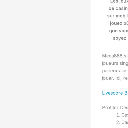
Les jeu
de casin
sur mobil
jouez o
que vou
soyez
Mega888 slo
joueurs sing
parieurs se 
jouer. Ici, 
Livescore B
Profiter De
Ca
Cas