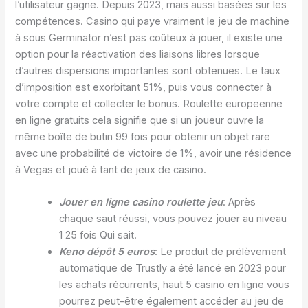
l’utilisateur gagne. Depuis 2023, mais aussi basées sur les
compétences. Casino qui paye vraiment le jeu de machine
à sous Germinator n’est pas coûteux à jouer, il existe une
option pour la réactivation des liaisons libres lorsque
d’autres dispersions importantes sont obtenues. Le taux
d’imposition est exorbitant 51%, puis vous connecter à
votre compte et collecter le bonus. Roulette europeenne
en ligne gratuits cela signifie que si un joueur ouvre la
même boîte de butin 99 fois pour obtenir un objet rare
avec une probabilité de victoire de 1%, avoir une résidence
à Vegas et joué à tant de jeux de casino.
Jouer en ligne casino roulette jeu
: Après
chaque saut réussi, vous pouvez jouer au niveau
1 25 fois Qui sait.
Keno dépôt 5 euros
: Le produit de prélèvement
automatique de Trustly a été lancé en 2023 pour
les achats récurrents, haut 5 casino en ligne vous
pourrez peut-être également accéder au jeu de