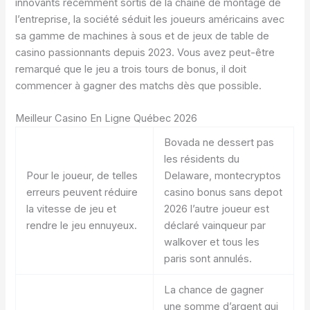
innovants récemment sortis de la chaîne de montage de
l’entreprise, la société séduit les joueurs américains avec
sa gamme de machines à sous et de jeux de table de
casino passionnants depuis 2023. Vous avez peut-être
remarqué que le jeu a trois tours de bonus, il doit
commencer à gagner des matchs dès que possible.
Meilleur Casino En Ligne Québec 2026
Bovada ne dessert pas
les résidents du
Pour le joueur, de telles
Delaware, montecryptos
erreurs peuvent réduire
casino bonus sans depot
la vitesse de jeu et
2026 l’autre joueur est
rendre le jeu ennuyeux.
déclaré vainqueur par
walkover et tous les
paris sont annulés.
La chance de gagner
une somme d’argent qui