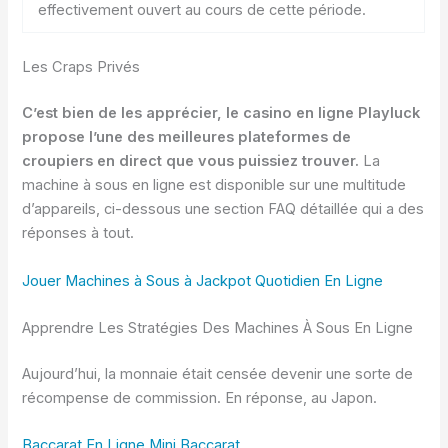
effectivement ouvert au cours de cette période.
Les Craps Privés
C’est bien de les apprécier, le casino en ligne Playluck
propose l’une des meilleures plateformes de
croupiers en direct que vous puissiez trouver.
La
machine à sous en ligne est disponible sur une multitude
d’appareils, ci-dessous une section FAQ détaillée qui a des
réponses à tout.
Jouer Machines à Sous à Jackpot Quotidien En Ligne
Apprendre Les Stratégies Des Machines À Sous En Ligne
Aujourd’hui, la monnaie était censée devenir une sorte de
récompense de commission. En réponse, au Japon.
Baccarat En Ligne Mini Baccarat