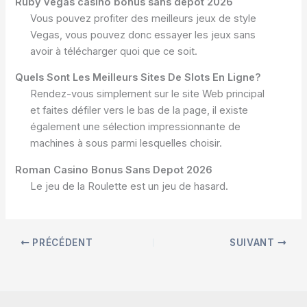
Ruby vegas casino bonus sans depot 2026
Vous pouvez profiter des meilleurs jeux de style
Vegas, vous pouvez donc essayer les jeux sans
avoir à télécharger quoi que ce soit.
Quels Sont Les Meilleurs Sites De Slots En Ligne?
Rendez-vous simplement sur le site Web principal
et faites défiler vers le bas de la page, il existe
également une sélection impressionnante de
machines à sous parmi lesquelles choisir.
Roman Casino Bonus Sans Depot 2026
Le jeu de la Roulette est un jeu de hasard.
PRÉCÉDENT
SUIVANT