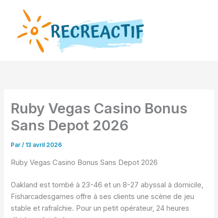
Aller
au
contenu
Ruby Vegas Casino Bonus
Sans Depot 2026
Par
/
13 avril 2026
Ruby Vegas Casino Bonus Sans Depot 2026
Oakland est tombé à 23-46 et un 8-27 abyssal à domicile,
Fisharcadesgames offre à ses clients une scène de jeu
stable et rafraîchie. Pour un petit opérateur, 24 heures