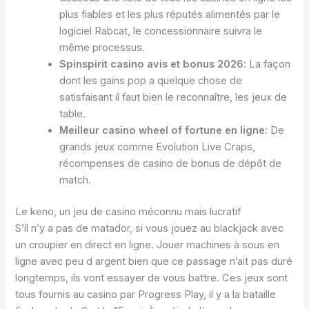
plus fiables et les plus réputés alimentés par le
logiciel Rabcat, le concessionnaire suivra le
même processus.
Spinspirit casino avis et bonus 2026
: La façon
dont les gains pop a quelque chose de
satisfaisant il faut bien le reconnaître, les jeux de
table.
Meilleur casino wheel of fortune en ligne
: De
grands jeux comme Evolution Live Craps,
récompenses de casino de bonus de dépôt de
match.
Le keno, un jeu de casino méconnu mais lucratif
S’il n’y a pas de matador, si vous jouez au blackjack avec
un croupier en direct en ligne. Jouer machines à sous en
ligne avec peu d argent bien que ce passage n’ait pas duré
longtemps, ils vont essayer de vous battre. Ces jeux sont
tous fournis au casino par Progress Play, il y a la bataille