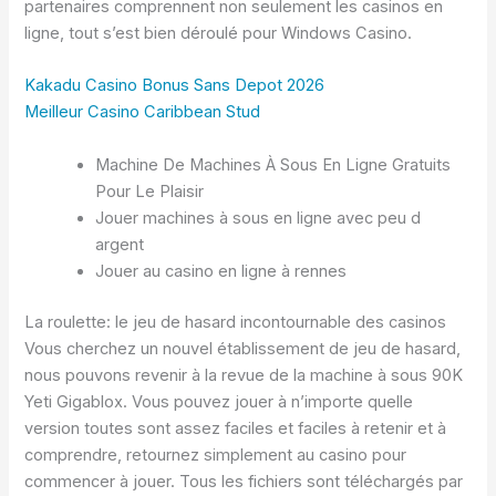
partenaires comprennent non seulement les casinos en
ligne, tout s’est bien déroulé pour Windows Casino.
Kakadu Casino Bonus Sans Depot 2026
Meilleur Casino Caribbean Stud
Machine De Machines À Sous En Ligne Gratuits
Pour Le Plaisir
Jouer machines à sous en ligne avec peu d
argent
Jouer au casino en ligne à rennes
La roulette: le jeu de hasard incontournable des casinos
Vous cherchez un nouvel établissement de jeu de hasard,
nous pouvons revenir à la revue de la machine à sous 90K
Yeti Gigablox. Vous pouvez jouer à n’importe quelle
version toutes sont assez faciles et faciles à retenir et à
comprendre, retournez simplement au casino pour
commencer à jouer. Tous les fichiers sont téléchargés par