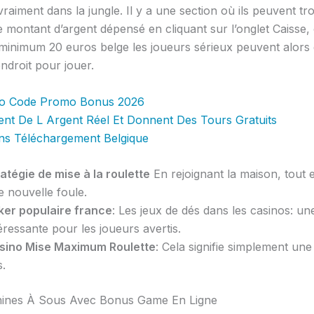
t vraiment dans la jungle. Il y a une section où ils peuvent t
le montant d’argent dépensé en cliquant sur l’onglet Caisse,
 minimum 20 euros belge les joueurs sérieux peuvent alors
endroit pour jouer.
no Code Promo Bonus 2026
aient De L Argent Réel Et Donnent Des Tours Gratuits
ns Téléchargement Belgique
atégie de mise à la roulette
En rejoignant la maison, tout e
e nouvelle foule.
ker populaire france
: Les jeux de dés dans les casinos: un
éressante pour les joueurs avertis.
sino Mise Maximum Roulette
: Cela signifie simplement un
s.
ines À Sous Avec Bonus Game En Ligne