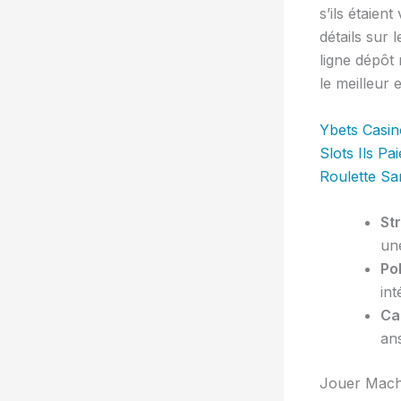
s’ils étaien
détails sur 
ligne dépôt
le meilleur 
Ybets Casi
Slots Ils P
Roulette Sa
Str
un
Po
int
Ca
an
Jouer Mach