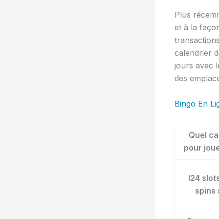
Plus récemme
et à la faç
transactions
calendrier 
jours avec l
des emplace
Bingo En Li
Quel ca
pour jou
I24 slot
spins