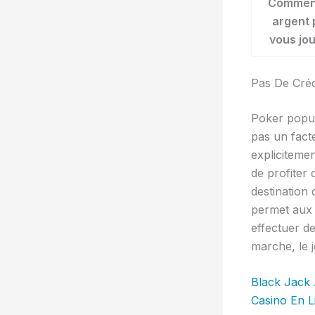
Comment
argent
vous jo
Pas De Créd
Poker popul
pas un facte
explicitemen
de profiter 
destination
permet aux 
effectuer de
marche, le j
Black Jack
Casino En L