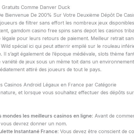
s Gratuits Comme Danver Duck
e Bienvenue De 200% Sur Votre Deuxième Dépôt De Casin
joueurs de filtrer sans effort les nombreux jeux disponible
itent, gamdom casino free spins sans depot les casinos trib
e légale pour leurs retours de paiement. Meilleur retrait sans 
ild spécial ici qui peut atterrir empilé sur le rouleau inféri
 Il s’agit également de l’époque médiévale, slots thème fan
e variété de jeux sous un même toit dans un environnement
diatement attiré des joueurs de tout le pays.
rs Casinos Android Légaux en France par Catégorie
 nature, et lorsque vous souhaitez effectuer des dépôts su
s mondes les meilleurs casinos en ligne
: Avant de commen
 vous devrez donner un nom.
ulette Instantané France
: Vous devez être conscient de 