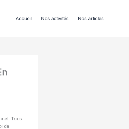
Accueil
Nos activités
Nos articles
En
nnel.
Tous
oi de