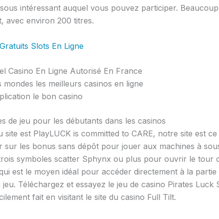
sous intéressant auquel vous pouvez participer.
Beaucoup 
, avec environ 200 titres.
Gratuits Slots En Ligne
el Casino En Ligne Autorisé En France
s mondes les meilleurs casinos en ligne
plication le bon casino
es de jeu pour les débutants dans les casinos
u site est PlayLUCK is committed to CARE, notre site est c
r sur les bonus sans dépôt pour jouer aux machines à sous
 trois symboles scatter Sphynx ou plus pour ouvrir le tour 
 qui est le moyen idéal pour accéder directement à la partie 
 jeu. Téléchargez et essayez le jeu de casino Pirates Luck S
ilement fait en visitant le site du casino Full Tilt.