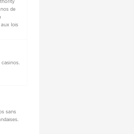
thority
inos de
n
aux lois
s casinos.
os sans
andaises.