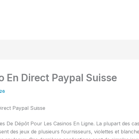
o En Direct Paypal Suisse
026
irect Paypal Suisse
es De Dépôt Pour Les Casinos En Ligne. La plupart des ca
ent des jeux de plusieurs fournisseurs, violettes et blanch