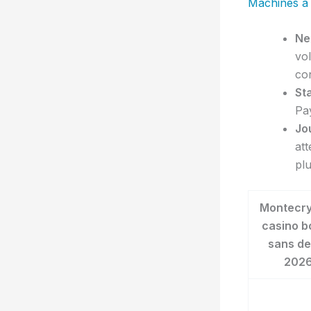
Machines à 
Ne
vo
con
St
Pay
Jo
at
plu
Montecry
casino b
sans de
202