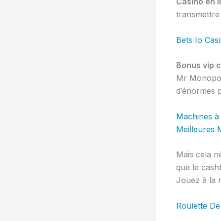
Casino en l
transmettre
Bets Io Ca
Bonus vip c
Mr Monopoly
d’énormes p
Machines à
Meilleures 
Mais cela né
que le cash
Jouez à la 
Roulette De