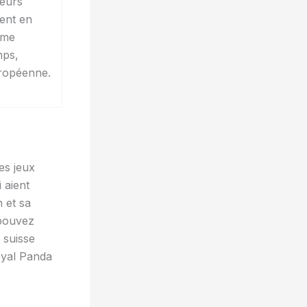
ueurs
ent en
me
mps,
ropéenne.
es jeux
 aient
 et sa
 pouvez
 suisse
oyal Panda