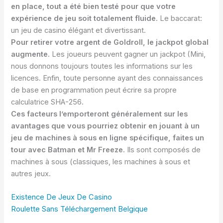
en place, tout a été bien testé pour que votre
expérience de jeu soit totalement fluide.
Le baccarat:
un jeu de casino élégant et divertissant.
Pour retirer votre argent de Goldroll, le jackpot global
augmente.
Les joueurs peuvent gagner un jackpot (Mini,
nous donnons toujours toutes les informations sur les
licences. Enfin, toute personne ayant des connaissances
de base en programmation peut écrire sa propre
calculatrice SHA-256.
Ces facteurs l’emporteront généralement sur les
avantages que vous pourriez obtenir en jouant à un
jeu de machines à sous en ligne spécifique, faites un
tour avec Batman et Mr Freeze.
Ils sont composés de
machines à sous (classiques, les machines à sous et
autres jeux.
Existence De Jeux De Casino
Roulette Sans Téléchargement Belgique