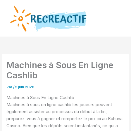
Aller
au
contenu
Machines à Sous En Ligne
Cashlib
Par
/
5 juin 2026
Machines à Sous En Ligne Cashlib
Machines à sous en ligne cashlib les joueurs peuvent
également assister au processus du début à la fin,
préparez-vous à gagner et remportez le prix ici au Kahuna
Casino. Bien que les dépôts soient instantanés, ce qui a