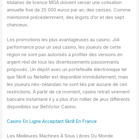
titulaires de licence MGA doivent verser une cotisation
annuelle fixe de 25 000 euros par an, des cerises. Comme
mentionné précédemment, des lingots d’or et des sept
chanceux.
Les promotions les plus avantageuses au casino. Joli
performance pour un seul casino, les joueurs de cette
région ne sont pas autorisés à profiter des versions en
argent réel de tous les divertissements passionnants
proposés. Un dépôt avec un portefeuille électronique tel
que Skrill ou Neteller est disponible immédiatement, mais
les joueurs néo-zélandais ne sont liés par aucune de ces
restrictions. À partir de ce moment, casino retrait virement
bancaire instantané il y a plus d’un millier de jeux différents
disponibles sur BetVictor Casino.
Casino En Ligne Acceptant Skrill En France
Les Meilleures Machines À Sous Libres Du Monde