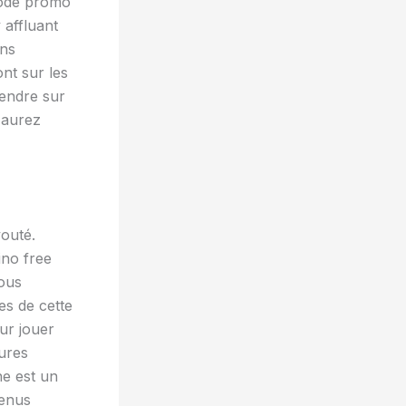
code promo
 affluant
ons
nt sur les
rendre sur
 aurez
outé.
ino free
Nous
es de cette
ur jouer
eures
ne est un
tenus