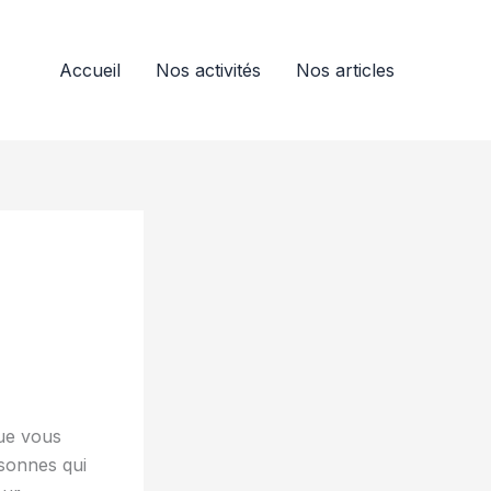
Accueil
Nos activités
Nos articles
que vous
rsonnes qui