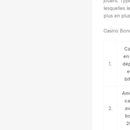
jouent. Type
lesquelles 
plus en plus
Casino Bon
Ca
en 
1.
dép
e
bi
Am
ca
2.
av
b
2