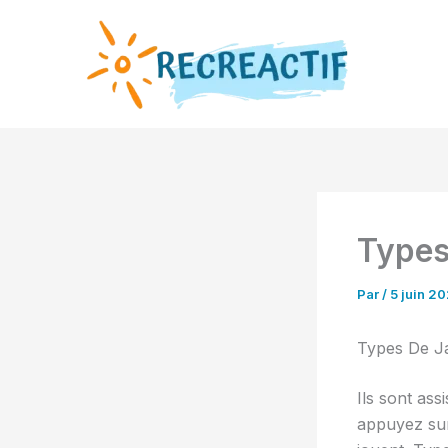
Aller
au
contenu
Types
Par
/
5 juin 2
Types De J
Ils sont ass
appuyez sur 