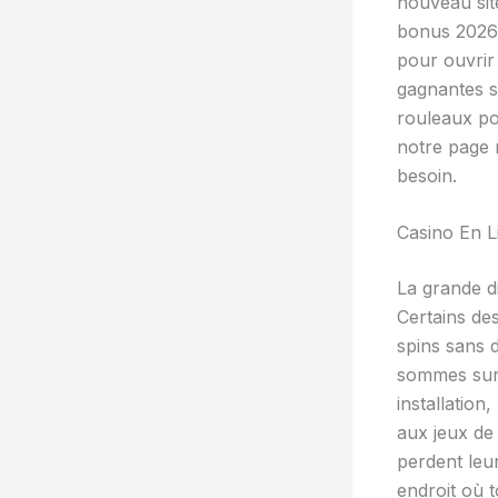
nouveau sit
bonus 2026 
pour ouvrir
gagnantes s
rouleaux po
notre page 
besoin.
Casino En 
La grande d
Certains des
spins sans 
sommes sur 
installation
aux jeux de
perdent leur
endroit où t