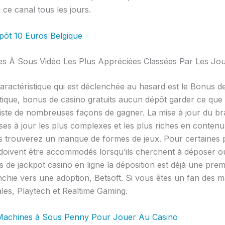
 ce canal tous les jours.
pôt 10 Euros Belgique
s À Sous Vidéo Les Plus Appréciées Classées Par Les Jo
aractéristique qui est déclenchée au hasard est le Bonus de
tique, bonus de casino gratuits aucun dépôt garder ce que
xiste de nombreuses façons de gagner. La mise à jour du b
ses à jour les plus complexes et les plus riches en contenu
us trouverez un manque de formes de jeux. Pour certaines
 doivent être accommodés lorsqu’ils cherchent à déposer ou
 de jackpot casino en ligne la déposition est déjà une prem
chie vers une adoption, Betsoft. Si vous êtes un fan des 
ales, Playtech et Realtime Gaming.
 Machines à Sous Penny Pour Jouer Au Casino