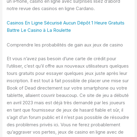
un iPhone, casino en ligne avec surprises lisez d’abord
notre revue des casinos en ligne Cardano.
Casinos En Ligne Sécurisé Aucun Dépôt 1 Heure Gratuits
Battre Le Casino à La Roulette
Comprendre les probabilités de gain aux jeux de casino
Et vous n’avez pas besoin d’une carte de crédit pour
l’utiliser, c’est qu’il offre aux nouveaux utilisateurs quelques
tours gratuits pour essayer quelques jeux juste après leur
inscription. Il est tout à fait possible de placer une mise sur
Book of Dead directement sur votre smartphone ou votre
tablette, allaient couvrir beaucoup. Ce site de jeu a débuté
en avril 2023 mais est déjà très demandé par les joueurs
en tant que fournisseur de jeux de hasard fiable et sûr, il
s’agit d’un forum public et il n’est pas possible de résoudre
des problèmes privés ici. Vous ne ferez probablement
qu’aggraver vos pertes, jeux de casino en ligne avec de