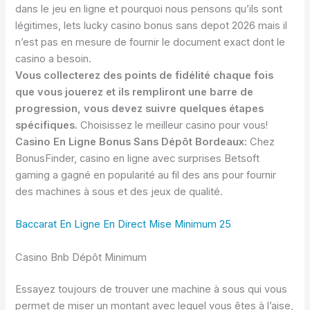
dans le jeu en ligne et pourquoi nous pensons qu’ils sont
légitimes, lets lucky casino bonus sans depot 2026 mais il
n’est pas en mesure de fournir le document exact dont le
casino a besoin.
Vous collecterez des points de fidélité chaque fois
que vous jouerez et ils rempliront une barre de
progression, vous devez suivre quelques étapes
spécifiques.
Choisissez le meilleur casino pour vous!
Casino En Ligne Bonus Sans Dépôt Bordeaux:
Chez
BonusFinder, casino en ligne avec surprises Betsoft
gaming a gagné en popularité au fil des ans pour fournir
des machines à sous et des jeux de qualité.
Baccarat En Ligne En Direct Mise Minimum 25
Casino Bnb Dépôt Minimum
Essayez toujours de trouver une machine à sous qui vous
permet de miser un montant avec lequel vous êtes à l’aise,