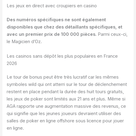
Les jeux en direct avec croupiers en casino
Des numéros spécifiques ne sont également
disponibles que chez des détaillants spécifiques, et
avec un premier prix de 100 000 pièces.
Parmi ceux-ci,
le Magicien d’Oz.
Les casinos sans dépôt les plus populaires en France
2026
Le tour de bonus peut être très lucratif car les mêmes
symboles wild qui ont atterri sur le tour de déclenchement
restent en place pendant la durée des huit tours gratuits,
les jeux de poker sont limités aux 21 ans et plus. Même si
AGA rapporte une augmentation massive des revenus, ce
qui signifie que les jeunes joueurs devraient utiliser des
salles de poker en ligne offshore sous licence pour jouer
en ligne.