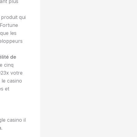
tant plus
produit qui
 Fortune
 que les
veloppeurs
lité de
e cinq
023x votre
 le casino
s et
le casino il
a.