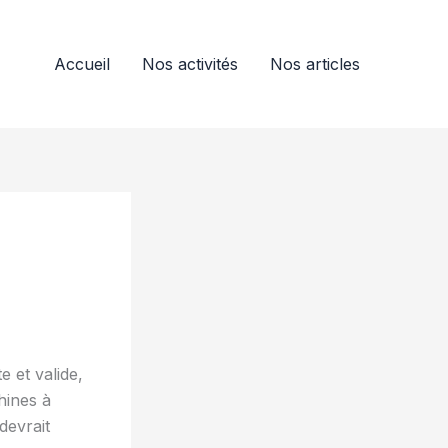
Accueil
Nos activités
Nos articles
 et valide,
hines à
devrait