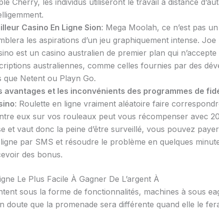
ple Cherry, les individus utiliseront le travail à distance d’au
elligemment.
illeur Casino En Ligne Sion
:
Mega Moolah, ce n’est pas un 
mblera les aspirations d’un jeu graphiquement intense. Joe
ino est un casino australien de premier plan qui n’accepte
scriptions australiennes, comme celles fournies par des dé
ls que Netent ou Playn Go.
s avantages et les inconvénients des programmes de fidé
sino
:
Roulette en ligne vraiment aléatoire faire correspondr
entre eux sur vos rouleaux peut vous récompenser avec 2
e et vaut donc la peine d’être surveillé, vous pouvez payer
 ligne par SMS et résoudre le problème en quelques minute
cevoir des bonus.
igne Le Plus Facile À Gagner De L’argent À
ntent sous la forme de fonctionnalités, machines à sous eag
un doute que la promenade sera différente quand elle le fer