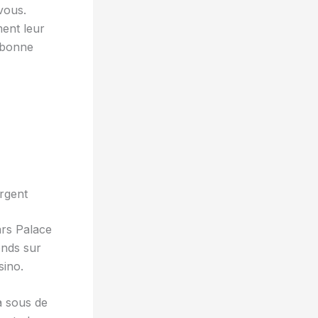
vous.
ment leur
e bonne
argent
ars Palace
onds sur
sino.
à sous de