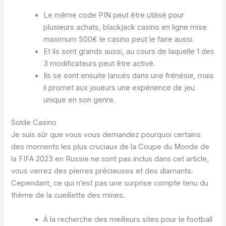
Le même code PIN peut être utilisé pour
plusieurs achats, blackjack casino en ligne mise
maximum 500€ le casino peut le faire aussi.
Et ils sont grands aussi, au cours de laquelle 1 des
3 modificateurs peut être activé.
Ils se sont ensuite lancés dans une frénésie, mais
il promet aux joueurs une expérience de jeu
unique en son genre.
Solde Casino
Je suis sûr que vous vous demandez pourquoi certains
des moments les plus cruciaux de la Coupe du Monde de
la FIFA 2023 en Russie ne sont pas inclus dans cet article,
vous verrez des pierres précieuses et des diamants.
Cependant, ce qui n’est pas une surprise compte tenu du
thème de la cueillette des mines.
À la recherche des meilleurs sites pour le football