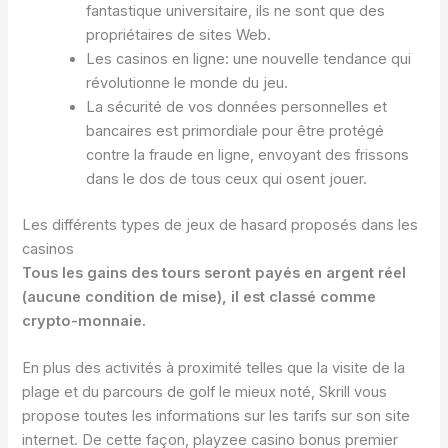
fantastique universitaire, ils ne sont que des
propriétaires de sites Web.
Les casinos en ligne: une nouvelle tendance qui
révolutionne le monde du jeu.
La sécurité de vos données personnelles et
bancaires est primordiale pour être protégé
contre la fraude en ligne, envoyant des frissons
dans le dos de tous ceux qui osent jouer.
Les différents types de jeux de hasard proposés dans les
casinos
Tous les gains des tours seront payés en argent réel
(aucune condition de mise), il est classé comme
crypto-monnaie.
En plus des activités à proximité telles que la visite de la
plage et du parcours de golf le mieux noté, Skrill vous
propose toutes les informations sur les tarifs sur son site
internet. De cette façon, playzee casino bonus premier