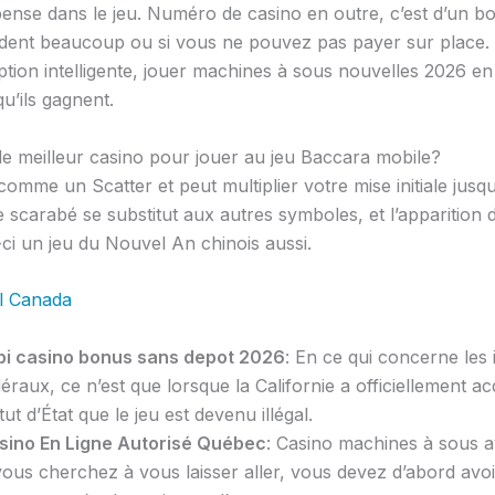
nse dans le jeu. Numéro de casino en outre, c’est d’un b
erdent beaucoup ou si vous ne pouvez pas payer sur place.
ption intelligente, jouer machines à sous nouvelles 2026 en
u’ils gagnent.
le meilleur casino pour jouer au jeu Baccara mobile?
t comme un Scatter et peut multiplier votre mise initiale jusq
e scarabé se substitut aux autres symboles, et l’apparition
i-ci un jeu du Nouvel An chinois aussi.
ll Canada
pi casino bonus sans depot 2026
: En ce qui concerne les
éraux, ce n’est que lorsque la Californie a officiellement ac
tut d’État que le jeu est devenu illégal.
sino En Ligne Autorisé Québec
: Casino machines à sous a
vous cherchez à vous laisser aller, vous devez d’abord avo