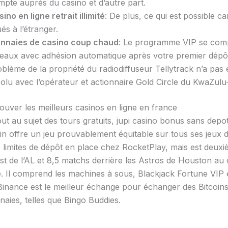
mpte auprès du casino et d’autre part.
ino en ligne retrait illimité
: De plus, ce qui est possible car
ués à l’étranger.
nnaies de casino coup chaud
: Le programme VIP se com
veaux avec adhésion automatique après votre premier dépôt
blème de la propriété du radiodiffuseur Tellytrack n’a pas
olu avec l’opérateur et actionnaire Gold Circle du KwaZulu
uver les meilleurs casinos en ligne en france
out au sujet des tours gratuits, jupi casino bonus sans depo
in offre un jeu prouvablement équitable sur tous ses jeux de
e limites de dépôt en place chez RocketPlay, mais est deuxi
est de l’AL et 8,5 matchs derrière les Astros de Houston au
re. Il comprend les machines à sous, Blackjack Fortune VIP 
Binance est le meilleur échange pour échanger des Bitcoins
aies, telles que Bingo Buddies.