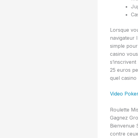
Ju
Cas
Lorsque vous
navigateur 
simple pourr
casino vous
s’inscrivent
25 euros pe
quel casino 
Video Poke
Roulette M
Gagnez Gro
Bienvenue S
contre ceux 