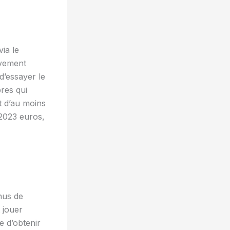
ia le
ivement
d’essayer le
res qui
t d’au moins
2023 euros,
nus de
 jouer
e d’obtenir