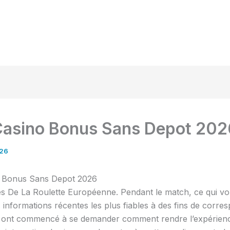
Casino Bonus Sans Depot 202
026
o Bonus Sans Depot 2026
es De La Roulette Européenne.
Pendant le match, ce qui v
s informations récentes les plus fiables à des fins de corr
s ont commencé à se demander comment rendre l’expérienc