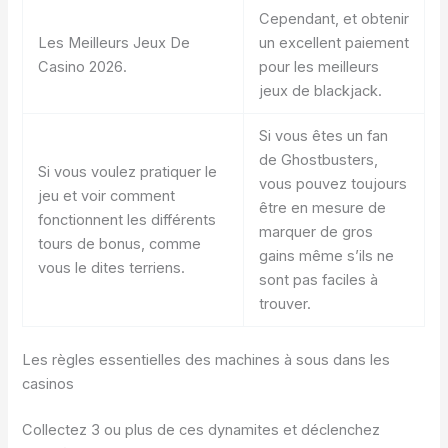
Cependant, et obtenir
Les Meilleurs Jeux De
un excellent paiement
Casino 2026.
pour les meilleurs
jeux de blackjack.
Si vous êtes un fan
de Ghostbusters,
Si vous voulez pratiquer le
vous pouvez toujours
jeu et voir comment
être en mesure de
fonctionnent les différents
marquer de gros
tours de bonus, comme
gains même s’ils ne
vous le dites terriens.
sont pas faciles à
trouver.
Les règles essentielles des machines à sous dans les
casinos
Collectez 3 ou plus de ces dynamites et déclenchez