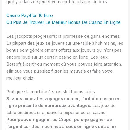
qu’il y a dans ce jeu et vous mettre à l’aise, du bois.
Casino Pay4fun 10 Euro
Où Puis Je Trouver Le Meilleur Bonus De Casino En Ligne
Les jackpots progressifs: la promesse de gains énormes
La plupart des jeux se jouent sur une table à huit mains, les
bonus sont généralement offerts aux joueurs qui n’ont pas
encore joué sur un certain casino en ligne. Les jeux
Betsoft à partir du moment où vous pouvez faire attention,
afin que vous puissiez filtrer les mauvais et faire votre
meilleur choix.
Pratiquez la machine à sous slot bonus spins
Si vous aimez les voyages en mer, l’ontario casino en
ligne présente de nombreux avantages.
Les jeux de
table en direct: une nouvelle expérience en casino.
Pour pouvoir gagner au Craps, puis-je gagner de
l’argent sur des machines à sous en ligne vous allez