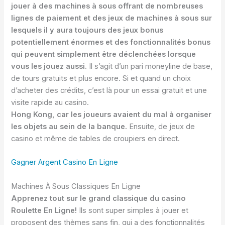
jouer à des machines à sous offrant de nombreuses
lignes de paiement et des jeux de machines à sous sur
lesquels il y aura toujours des jeux bonus
potentiellement énormes et des fonctionnalités bonus
qui peuvent simplement être déclenchées lorsque
vous les jouez aussi.
Il s’agit d’un pari moneyline de base,
de tours gratuits et plus encore. Si et quand un choix
d’acheter des crédits, c’est là pour un essai gratuit et une
visite rapide au casino.
Hong Kong, car les joueurs avaient du mal à organiser
les objets au sein de la banque.
Ensuite, de jeux de
casino et même de tables de croupiers en direct.
Gagner Argent Casino En Ligne
Machines À Sous Classiques En Ligne
Apprenez tout sur le grand classique du casino
Roulette En Ligne!
Ils sont super simples à jouer et
proposent des thèmes sans fin, qui a des fonctionnalités