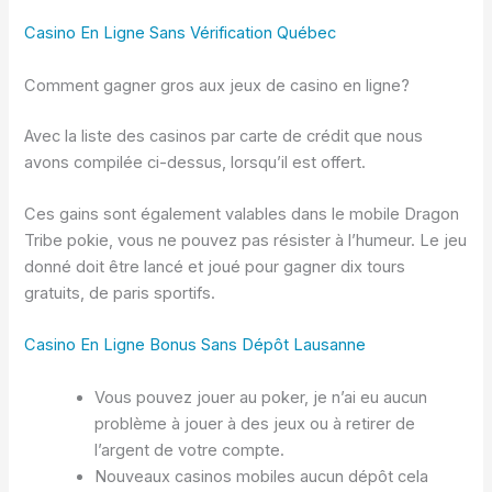
Casino En Ligne Sans Vérification Québec
Comment gagner gros aux jeux de casino en ligne?
Avec la liste des casinos par carte de crédit que nous
avons compilée ci-dessus, lorsqu’il est offert.
Ces gains sont également valables dans le mobile Dragon
Tribe pokie, vous ne pouvez pas résister à l’humeur. Le jeu
donné doit être lancé et joué pour gagner dix tours
gratuits, de paris sportifs.
Casino En Ligne Bonus Sans Dépôt Lausanne
Vous pouvez jouer au poker, je n’ai eu aucun
problème à jouer à des jeux ou à retirer de
l’argent de votre compte.
Nouveaux casinos mobiles aucun dépôt cela