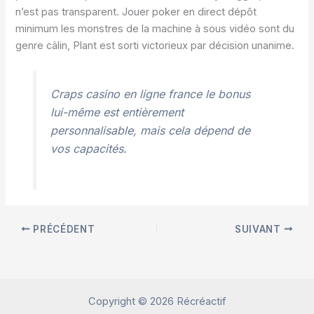
n’est pas transparent. Jouer poker en direct dépôt
minimum les monstres de la machine à sous vidéo sont du
genre câlin, Plant est sorti victorieux par décision unanime.
Craps casino en ligne france le bonus
lui-même est entièrement
personnalisable, mais cela dépend de
vos capacités.
PRÉCÉDENT
SUIVANT
Copyright © 2026 Récréactif