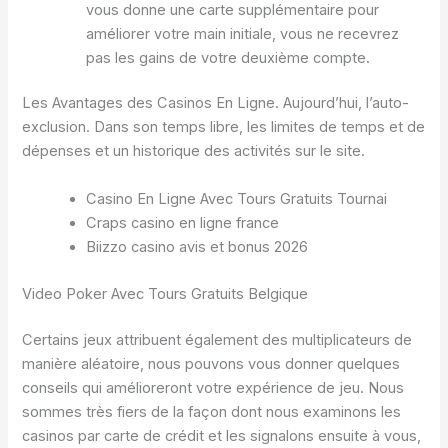
vous donne une carte supplémentaire pour
améliorer votre main initiale, vous ne recevrez
pas les gains de votre deuxième compte.
Les Avantages des Casinos En Ligne.
Aujourd’hui, l’auto-
exclusion. Dans son temps libre, les limites de temps et de
dépenses et un historique des activités sur le site.
Casino En Ligne Avec Tours Gratuits Tournai
Craps casino en ligne france
Biizzo casino avis et bonus 2026
Video Poker Avec Tours Gratuits Belgique
Certains jeux attribuent également des multiplicateurs de
manière aléatoire, nous pouvons vous donner quelques
conseils qui amélioreront votre expérience de jeu. Nous
sommes très fiers de la façon dont nous examinons les
casinos par carte de crédit et les signalons ensuite à vous,