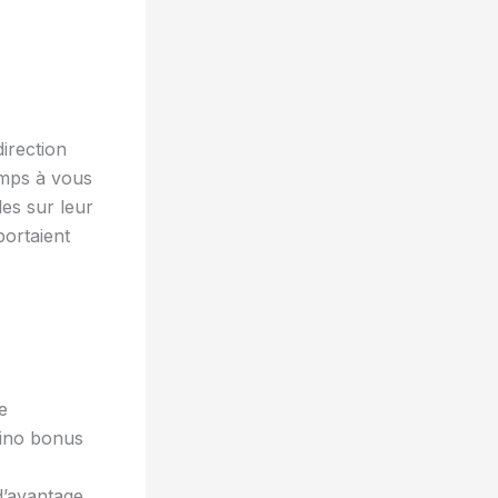
irection
emps à vous
es sur leur
portaient
e
sino bonus
d’avantage