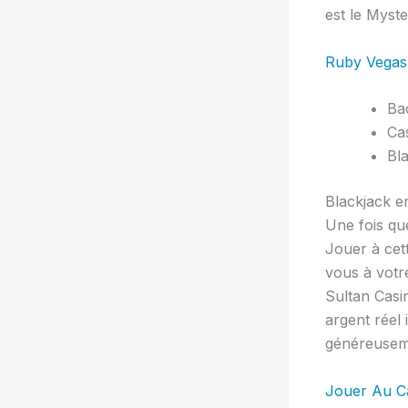
est le Myst
Ruby Vegas
Ba
Ca
Bla
Blackjack e
Une fois que
Jouer à cet
vous à votr
Sultan Casi
argent réel 
généreuseme
Jouer Au Ca