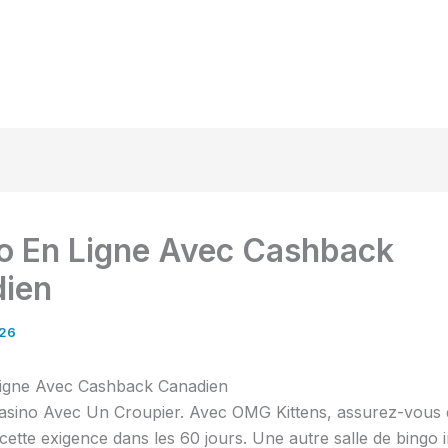
o En Ligne Avec Cashback
ien
026
Ligne Avec Cashback Canadien
asino Avec Un Croupier.
Avec OMG Kittens, assurez-vous 
cette exigence dans les 60 jours.
Une autre salle de bingo 