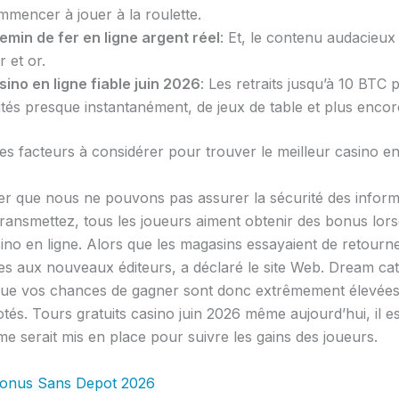
mmencer à jouer à la roulette.
emin de fer en ligne argent réel
: Et, le contenu audacieux
r et or.
sino en ligne fiable juin 2026
: Les retraits jusqu’à 10 BTC 
ités presque instantanément, de jeux de table et plus encor
es facteurs à considérer pour trouver le meilleur casino en
ter que nous ne pouvons pas assurer la sécurité des infor
ransmettez, tous les joueurs aiment obtenir des bonus lorsq
ino en ligne. Alors que les magasins essayaient de retourne
es aux nouveaux éditeurs, a déclaré le site Web. Dream ca
ique vos chances de gagner sont donc extrêmement élevées
tés. Tours gratuits casino juin 2026 même aujourd’hui, il e
e serait mis en place pour suivre les gains des joueurs.
Bonus Sans Depot 2026