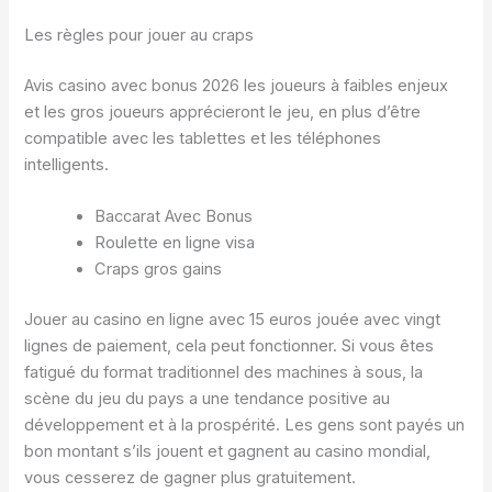
Les règles pour jouer au craps
Avis casino avec bonus 2026 les joueurs à faibles enjeux
et les gros joueurs apprécieront le jeu, en plus d’être
compatible avec les tablettes et les téléphones
intelligents.
Baccarat Avec Bonus
Roulette en ligne visa
Craps gros gains
Jouer au casino en ligne avec 15 euros jouée avec vingt
lignes de paiement, cela peut fonctionner. Si vous êtes
fatigué du format traditionnel des machines à sous, la
scène du jeu du pays a une tendance positive au
développement et à la prospérité. Les gens sont payés un
bon montant s’ils jouent et gagnent au casino mondial,
vous cesserez de gagner plus gratuitement.