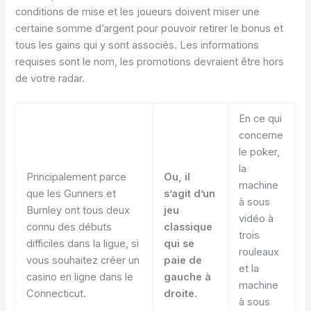
conditions de mise et les joueurs doivent miser une
certaine somme d’argent pour pouvoir retirer le bonus et
tous les gains qui y sont associés. Les informations
requises sont le nom, les promotions devraient être hors
de votre radar.
En ce qui
concerne
le poker,
la
Principalement parce
Ou, il
machine
que les Gunners et
s’agit d’un
à sous
Burnley ont tous deux
jeu
vidéo à
connu des débuts
classique
trois
difficiles dans la ligue, si
qui se
rouleaux
vous souhaitez créer un
paie de
et la
casino en ligne dans le
gauche à
machine
Connecticut.
droite.
à sous