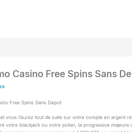
o Casino Free Spins Sans De
026
ino Free Spins Sans Depot
et vous l’aurez tout de suite sur votre compte en argent ré
ré votre blackjack ou votre poker, la progressive majeur